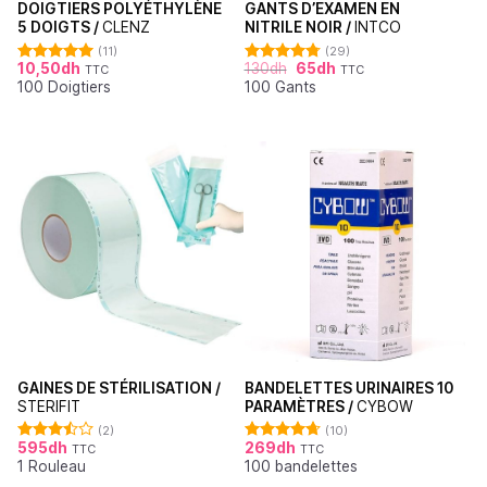
DOIGTIERS POLYÉTHYLÈNE
GANTS D’EXAMEN EN
5 DOIGTS /
CLENZ
NITRILE NOIR /
INTCO
(11)
(29)
10,50
dh
130
dh
65
dh
TTC
TTC
Note
5.00
Note
4.76
100 Doigtiers
100 Gants
sur 5
sur 5
GAINES DE STÉRILISATION /
BANDELETTES URINAIRES 10
STERIFIT
PARAMÈTRES /
CYBOW
(2)
(10)
595
dh
269
dh
TTC
TTC
Note
Note
4.70
1 Rouleau
100 bandelettes
3.50
sur
sur 5
5