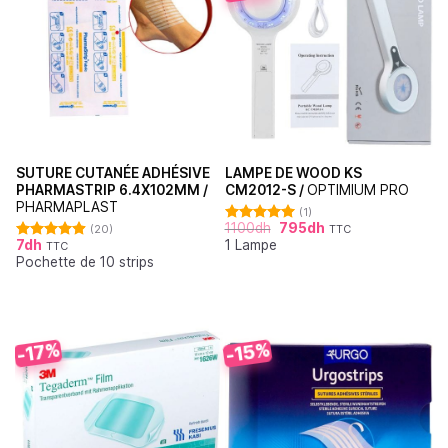
SUTURE CUTANÉE ADHÉSIVE
LAMPE DE WOOD KS
PHARMASTRIP 6.4X102MM /
CM2012-S /
OPTIMIUM PRO
PHARMAPLAST
(1)
1100
dh
795
dh
(20)
TTC
Note
5.00
7
dh
1 Lampe
sur 5
TTC
Note
4.90
Pochette de 10 strips
sur 5
-15%
-17%