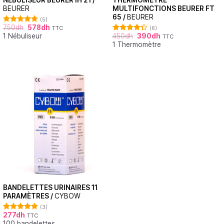
BEURER
MULTIFONCTIONS BEURER FT
65 /
BEURER
(5)
750
dh
578
dh
TTC
(6)
Note
4.80
1 Nébuliseur
450
dh
390
dh
sur 5
TTC
Note
4.33
1 Thermomètre
sur 5
BANDELETTES URINAIRES 11
PARAMÈTRES /
CYBOW
(3)
277
dh
TTC
Note
5.00
100 bandelettes
sur 5