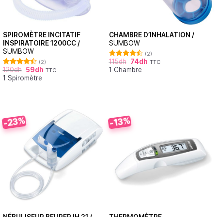
SPIROMÈTRE INCITATIF
CHAMBRE D’INHALATION /
INSPIRATOIRE 1200CC /
SUMBOW
SUMBOW
(2)
115
dh
74
dh
(2)
TTC
Note
4.50
120
dh
59
dh
1 Chambre
sur 5
TTC
Note
4.50
1 Spiromètre
sur 5
-23%
-13%
NÉBULISEUR BEURER IH 21 /
THERMOMÈTRE