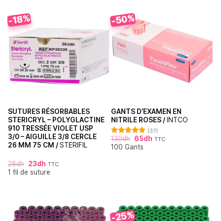
-50%
-18%
SUTURES RÉSORBABLES
GANTS D’EXAMEN EN
STERICRYL – POLYGLACTINE
NITRILE ROSES /
INTCO
910 TRESSÉE VIOLET USP
(37)
3/0 – AIGUILLE 3/8 CERCLE
130
dh
65
dh
TTC
Note
4.86
26 MM 75 CM /
STERIFIL
100 Gants
sur 5
28
dh
23
dh
TTC
1 fil de suture
-25%