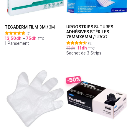
URGOSTRIPS SUTURES
TEGADERM FILM 3M /
3M
ADHÉSIVES STÉRILES
(7)
75MMX6MM /
URGO
13,50
dh
–
75
dh
TTC
Note
5.00
1 Pansement
sur 5
(5)
13
dh
11
dh
TTC
Note
4.60
Sachet de 3 Strips
sur 5
-50%