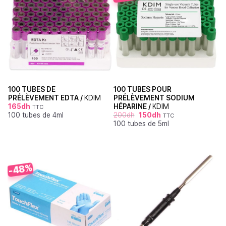
100 TUBES DE
100 TUBES POUR
PRÉLÈVEMENT EDTA /
KDIM
PRÉLÈVEMENT SODIUM
165
dh
HÉPARINE /
KDIM
TTC
100 tubes de 4ml
200
dh
150
dh
TTC
100 tubes de 5ml
-48%