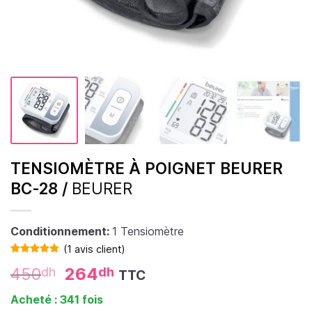
TENSIOMÈTRE À POIGNET BEURER
BC-28 /
BEURER
Conditionnement:
1 Tensiomètre
(
1
avis client)
Noté
1
5.00
450
264
dh
dh
TTC
sur 5 basé
sur
notation
client
Acheté : 341 fois