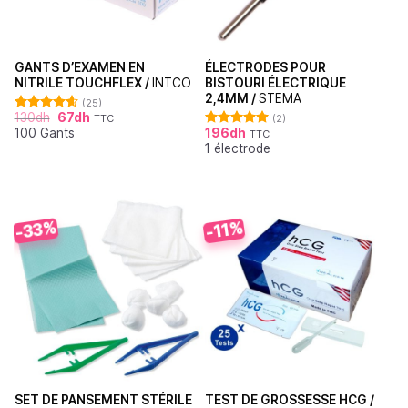
GANTS D’EXAMEN EN
ÉLECTRODES POUR
NITRILE TOUCHFLEX /
INTCO
BISTOURI ÉLECTRIQUE
2,4MM /
STEMA
(25)
130
dh
67
dh
TTC
(2)
Note
4.60
100 Gants
196
dh
sur 5
TTC
Note
5.00
1 électrode
sur 5
-33%
-11%
SET DE PANSEMENT STÉRILE
TEST DE GROSSESSE HCG /