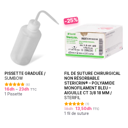
-25%
PISSETTE GRADUÉE /
FIL DE SUTURE CHIRURGICAL
SUMBOW
NON RÉSORBABLE
STERICRIN® – POLYAMIDE
(6)
MONOFILAMENT BLEU –
16
dh
–
23
dh
TTC
Note
4.83
AIGUILLE CT 3/8 18 MM /
1 Pissette
sur 5
STERIFIL
(1)
18
dh
13,50
dh
TTC
Note
5.00
1 fil de suture
sur 5