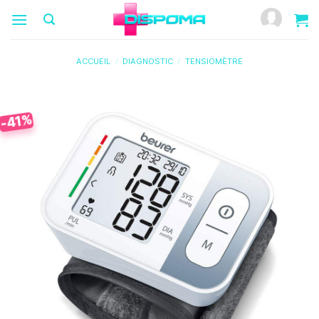
Passer
au
contenu
ACCUEIL
/
DIAGNOSTIC
/
TENSIOMÈTRE
-41%