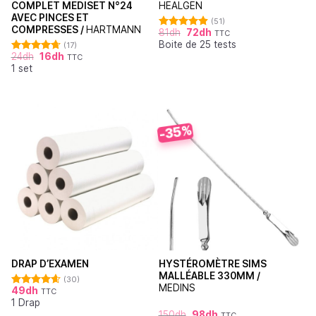
COMPLET MEDISET N°24
HEALGEN
AVEC PINCES ET
(51)
COMPRESSES /
HARTMANN
81
dh
72
dh
TTC
Note
4.88
Boite de 25 tests
sur 5
(17)
24
dh
16
dh
TTC
Note
4.71
1 set
sur 5
-35%
HYSTÉROMÈTRE SIMS
DRAP D’EXAMEN
MALLÉABLE 330MM /
(30)
MEDINS
49
dh
TTC
Note
4.62
1 Drap
sur 5
150
dh
98
dh
TTC