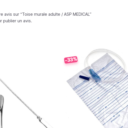
e avis sur “Toise murale adulte /
ASP MEDICAL
”
 publier un avis.
-33%