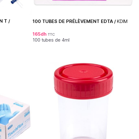
 T /
100 TUBES DE PRÉLÈVEMENT EDTA /
KDIM
165
dh
TTC
100 tubes de 4ml