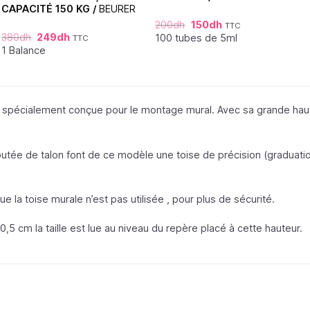
CAPACITÉ 150 KG /
BEURER
200
dh
150
dh
TTC
380
dh
249
dh
100 tubes de 5ml
TTC
1 Balance
 spécialement conçue pour le montage mural. Avec sa grande haute
 butée de talon font de ce modèle une toise de précision (gradua
e la toise murale n’est pas utilisée , pour plus de sécurité.
130,5 cm la taille est lue au niveau du repère placé à cette hauteur.