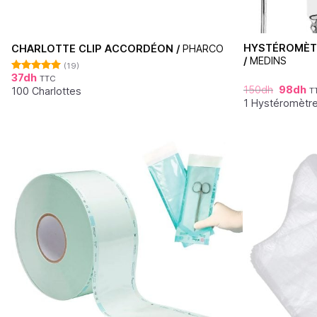
HYSTÉROMÈTR
CHARLOTTE CLIP ACCORDÉON /
PHARCO
/
MEDINS
(19)
37
dh
TTC
Note
4.95
150
dh
98
dh
sur 5
100 Charlottes
T
1 Hystéromètr