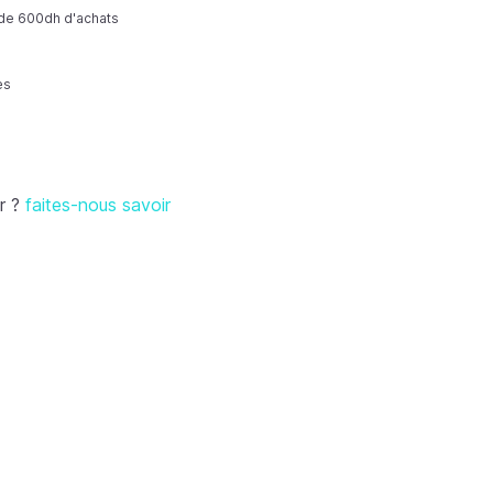
r de 600dh d'achats
es
r ?
faites-nous savoir