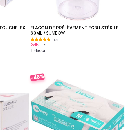
 TOUCHFLEX
FLACON DE PRÉLÈVEMENT ECBU STÉRILE
60ML /
SUMBOW
(13)
2
dh
TTC
Note
4.92
sur 5
1 Flacon
-46%