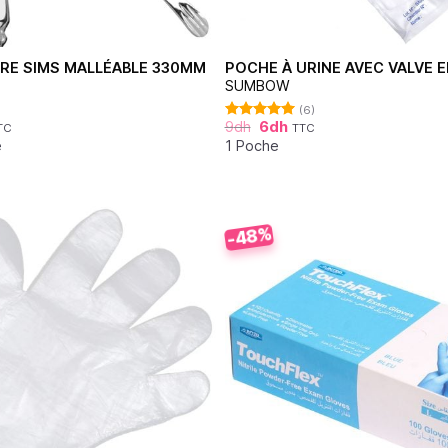
E SIMS MALLÉABLE 330MM
POCHE À URINE AVEC VALVE EN
SUMBOW
(6)
9
dh
6
dh
TC
TTC
Note
5.00
sur 5
e
1 Poche
-48%