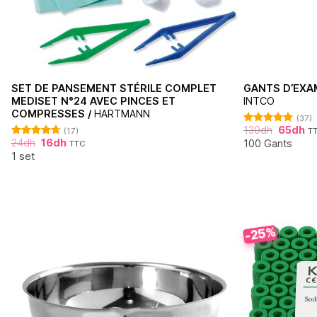
SET DE PANSEMENT STÉRILE COMPLET
GANTS D’EXAM
MEDISET N°24 AVEC PINCES ET
INTCO
COMPRESSES /
HARTMANN
(37)
130
dh
65
dh
(17)
T
Note
4.86
24
dh
16
dh
sur 5
100 Gants
TTC
Note
4.71
sur 5
1 set
-25%