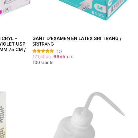
ICRYL –
GANT D’EXAMEN EN LATEX SRI TRANG /
VIOLET USP
SRITRANG
 MM 75 CM /
(12)
121,50
dh
66
dh
TTC
Note
4.67
sur 5
100 Gants