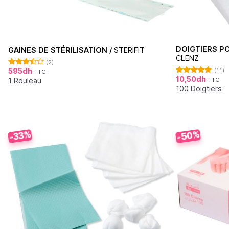
DOIGTIERS PO
GAINES DE STÉRILISATION /
STERIFIT
CLENZ
(2)
595
dh
(11)
TTC
Note
10,50
dh
3.50
sur
1 Rouleau
TTC
Note
5.00
5
sur 5
100 Doigtiers
-50%
-33%