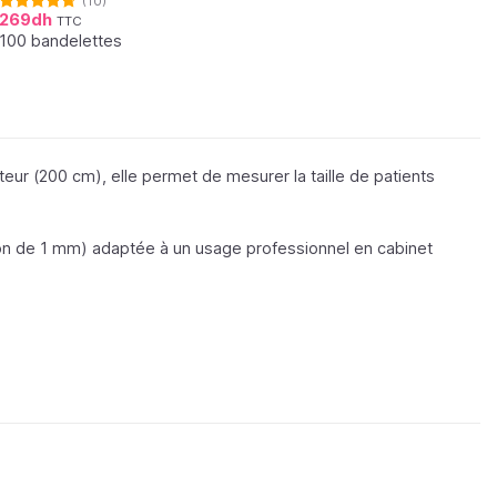
(10)
269
dh
TTC
Note
4.70
sur 5
100 bandelettes
ur (200 cm), elle permet de mesurer la taille de patients
tion de 1 mm) adaptée à un usage professionnel en cabinet