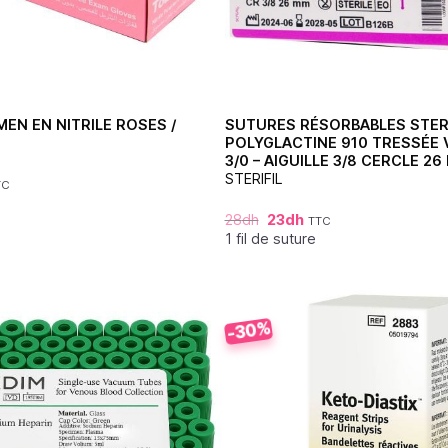
EN EN NITRILE ROSES /
SUTURES RÉSORBABLES STER
POLYGLACTINE 910 TRESSÉE 
3/0 – AIGUILLE 3/8 CERCLE 26
STERIFIL
TC
28
dh
23
dh
TTC
1 fil de suture
-30%