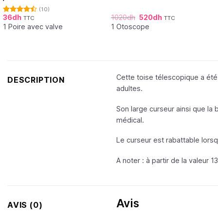
(10)
36
dh
1020
dh
520
dh
TTC
TTC
Note
4.50
sur 5
1 Poire avec valve
1 Otoscope
Cette toise télescopique a été
DESCRIPTION
adultes.
Son large curseur ainsi que la
médical.
Le curseur est rabattable lorsqu
A noter : à partir de la valeur 
Avis
AVIS (0)