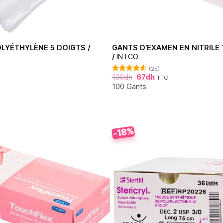
LYÉTHYLÈNE 5 DOIGTS /
GANTS D’EXAMEN EN NITRILE
/
INTCO
(25)
130
dh
67
dh
TTC
Note
4.60
sur 5
100 Gants
-18%