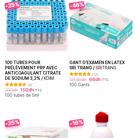
-46%
-25%
100 TUBES POUR
GANT D’EXAMEN EN LATEX
PRÉLÈVEMENT PRP AVEC
SRI TRANG /
SRITRANG
ANTICOAGULANT CITRATE
(12)
DE SODIUM 3,2% /
KDIM
121,50
dh
66
dh
TTC
Note
4.67
100 Gants
sur 5
(8)
200
dh
150
dh
TTC
Note
4.63
100 tubes de 5ml
sur 5
-25%
-16%