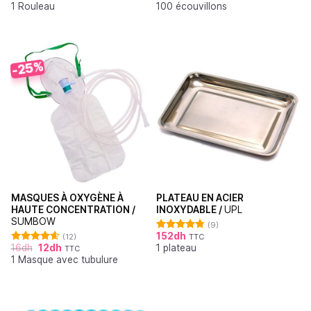
1 Rouleau
100 écouvillons
3.50
sur
5
-25%
MASQUES À OXYGÈNE À
PLATEAU EN ACIER
HAUTE CONCENTRATION /
INOXYDABLE /
UPL
SUMBOW
(9)
152
dh
(12)
TTC
Note
4.78
16
dh
12
dh
1 plateau
sur 5
TTC
Note
4.64
1 Masque avec tubulure
sur 5