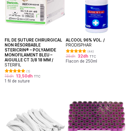
FIL DE SUTURE CHIRURGICAL
ALCOOL 96% VOL. /
NON RÉSORBABLE
PRODISPHAR
STERICRIN® – POLYAMIDE
(44)
MONOFILAMENT BLEU –
38
dh
32
dh
TTC
Note
4.77
AIGUILLE CT 3/8 18 MM /
Flacon de 250ml
sur 5
STERIFIL
(1)
18
dh
13,50
dh
TTC
Note
5.00
1 fil de suture
sur 5