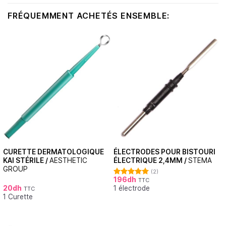
FRÉQUEMMENT ACHETÉS ENSEMBLE:
CURETTE DERMATOLOGIQUE
ÉLECTRODES POUR BISTOURI
KAI STÉRILE /
AESTHETIC
ÉLECTRIQUE 2,4MM /
STEMA
GROUP
(2)
196
dh
TTC
Note
5.00
20
dh
1 électrode
sur 5
TTC
1 Curette