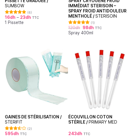
PISSETTE GRADUÉE /
SPRAY CRYOGÈNE FROID
SUMBOW
IMMÉDIAT STERISOIN –
SPRAY FROID ANTIDOULEUR
(6)
MENTHOLÉ /
STERISOIN
16
dh
–
23
dh
TTC
Note
4.83
1 Pissette
sur 5
(1)
120
dh
98
dh
TTC
Note
5.00
Spray 400ml
sur 5
GAINES DE STÉRILISATION /
ÉCOUVILLON COTON
STERIFIT
STÉRILE /
PRIMARY MED
(2)
595
dh
243
dh
TTC
TTC
Note