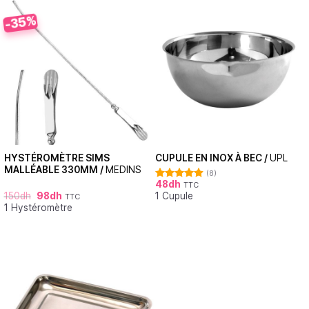
-35%
HYSTÉROMÈTRE SIMS
CUPULE EN INOX À BEC /
UPL
MALLÉABLE 330MM /
MEDINS
(8)
48
dh
TTC
Note
4.88
150
dh
98
dh
1 Cupule
sur 5
TTC
1 Hystéromètre