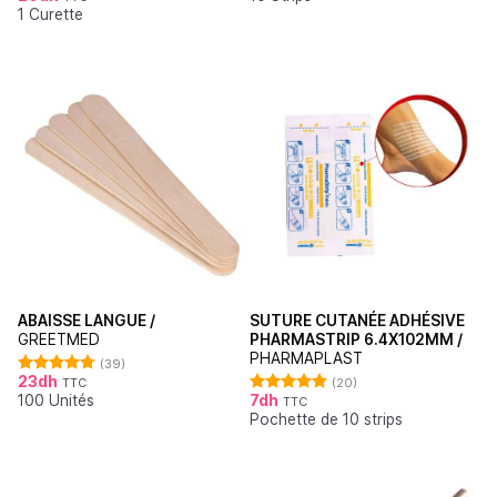
1 Curette
ABAISSE LANGUE /
SUTURE CUTANÉE ADHÉSIVE
GREETMED
PHARMASTRIP 6.4X102MM /
PHARMAPLAST
(39)
23
dh
TTC
(20)
Note
4.79
100 Unités
7
dh
sur 5
TTC
Note
4.90
Pochette de 10 strips
sur 5