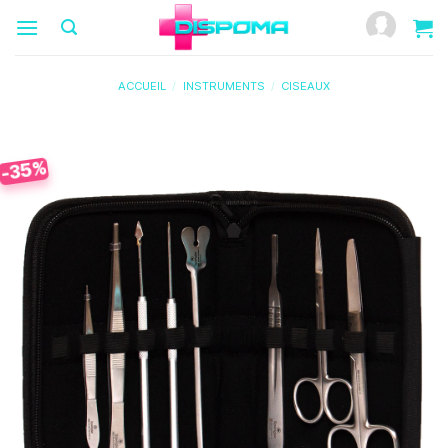
Passer
au
contenu
ACCUEIL
/
INSTRUMENTS
/
CISEAUX
-35%