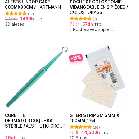
ALÈSES LINDOR CARE
POCHE DE COLOSTOMIE
60CMX90CM /
HARTMANN
VIDANGEABLE EN 2 PIÈCES /
COLOSTOBAGS
(17)
205
dh
148
dh
TTC
(7)
Note
4.76
30 alèses
75
dh
57
dh
sur 5
TTC
Note
5.00
1 Poche avec support
sur 5
-9%
CURETTE
STERI STRIP 3M 6MM X
DERMATOLOGIQUE KAI
100MM /
3M
STÉRILE /
AESTHETIC GROUP
(20)
16
dh
14,50
dh
TTC
Note
4.95
20
dh
10 Strips
sur 5
TTC