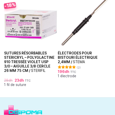
-18%
SUTURES RÉSORBABLES
ÉLECTRODES POUR
STERICRYL – POLYGLACTINE
BISTOURI ÉLECTRIQUE
910 TRESSÉE VIOLET USP
2,4MM /
STEMA
3/0 – AIGUILLE 3/8 CERCLE
(2)
26 MM 75 CM /
STERIFIL
196
dh
TTC
Note
5.00
1 électrode
sur 5
28
dh
23
dh
TTC
1 fil de suture