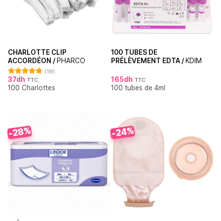
CHARLOTTE CLIP
100 TUBES DE
ACCORDÉON /
PHARCO
PRÉLÈVEMENT EDTA /
KDIM
(19)
37
dh
165
dh
TTC
TTC
Note
4.95
100 Charlottes
100 tubes de 4ml
sur 5
-28%
-24%