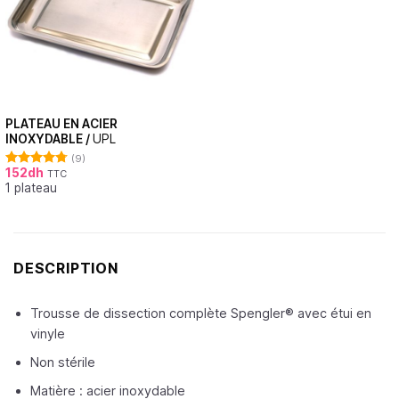
PLATEAU EN ACIER
INOXYDABLE /
UPL
(9)
152
dh
TTC
Note
4.78
1 plateau
sur 5
DESCRIPTION
Trousse de dissection complète Spengler® avec étui en
vinyle
Non stérile
Matière : acier inoxydable