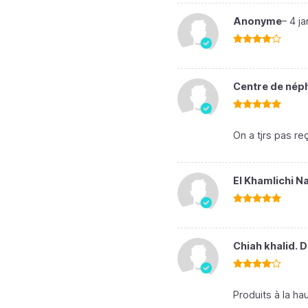
Anonyme
–
4 j
Note
4
sur 5
Centre de néph
Note
5
sur
5
On a tjrs pas r
El Khamlichi N
Note
5
sur
5
Chiah khalid. 
Note
4
sur 5
Produits à la ha