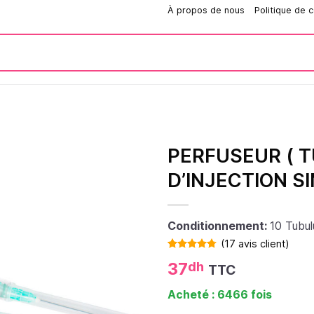
Comment passer une commande?
À propos de nous
Politique de c
PERFUSEUR ( T
D’INJECTION S
Conditionnement:
10 Tubul
(
17
avis client)
Noté
17
4.76
37
dh
TTC
sur 5 basé
sur
notations
Acheté : 6466 fois
client