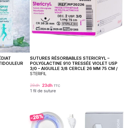
ÉDIAT
SUTURES RÉSORBABLES STERICRYL –
NTIDOULEUR
POLYGLACTINE 910 TRESSÉE VIOLET USP
3/0 – AIGUILLE 3/8 CERCLE 26 MM 75 CM /
STERIFIL
28
dh
23
dh
TTC
1 fil de suture
-28%