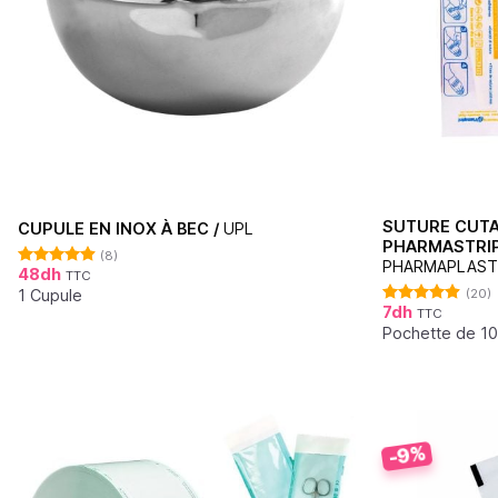
SUTURE CUTA
CUPULE EN INOX À BEC /
UPL
PHARMASTRIP
(8)
PHARMAPLAST
48
dh
TTC
Note
4.88
sur 5
1 Cupule
(20)
7
dh
TTC
Note
4.90
sur 5
Pochette de 10
-9%