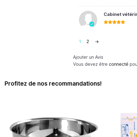
Cabinet vétéri
Note
5
sur
5
1
2
→
Ajouter un Avis
Vous devez être
connecté
pour
Profitez de nos recommandations!