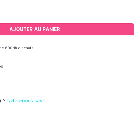
ure ) avec site d'injection simple
AJOUTER AU PANIER
r de 600dh d'achats
es
r ?
faites-nous savoir