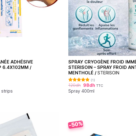
NÉE ADHÉSIVE
SPRAY CRYOGÈNE FROID IMM
 6.4X102MM /
STERISOIN – SPRAY FROID A
MENTHOLÉ /
STERISOIN
(1)
120
dh
98
dh
TTC
Note
5.00
sur 5
 strips
Spray 400ml
-50%