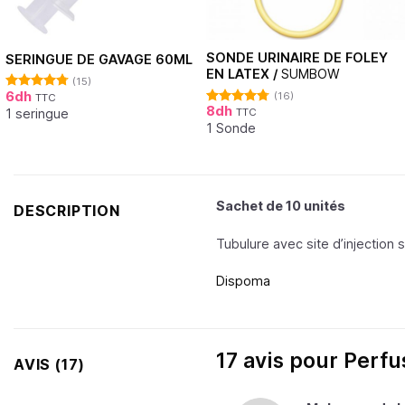
SONDE URINAIRE DE FOLEY
SERINGUE DE GAVAGE 60ML
EN LATEX /
SUMBOW
(15)
6
dh
(16)
TTC
Note
4.80
8
dh
sur 5
1 seringue
TTC
Note
4.75
sur 5
1 Sonde
Sachet de 10 unités
DESCRIPTION
Tubulure avec site d’injection s
Dispoma
17 avis pour
Perfus
AVIS (17)