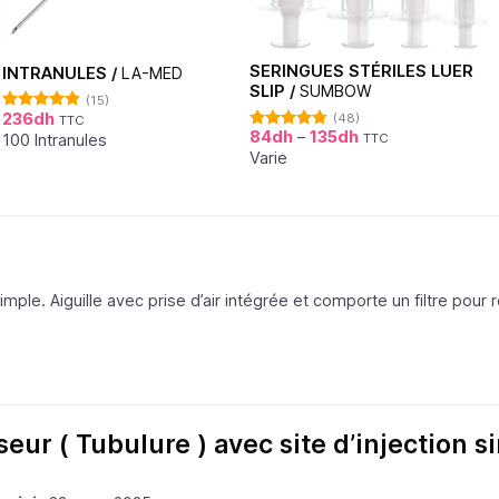
SERINGUES STÉRILES LUER
INTRANULES /
LA-MED
SLIP /
SUMBOW
(15)
236
dh
(48)
TTC
Note
4.80
84
dh
–
135
dh
sur 5
100 Intranules
TTC
Note
4.73
sur 5
Varie
imple. Aiguille avec prise d’air intégrée et comporte un filtre pour r
eur ( Tubulure ) avec site d’injection s