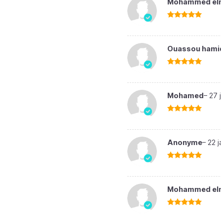
Mohammed elm
Note
5
sur
5
Ouassou hami
Note
5
sur
5
Mohamed
–
27 
Note
5
sur
5
Anonyme
–
22 
Note
5
sur
5
Mohammed elm
Note
5
sur
5