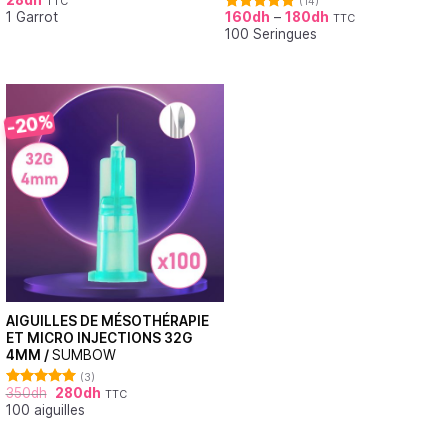
28
dh
TTC
(14)
Note
4.68
1 Garrot
160
dh
–
180
dh
sur 5
TTC
Note
5.00
100 Seringues
sur 5
-20%
AIGUILLES DE MÉSOTHÉRAPIE
ET MICRO INJECTIONS 32G
4MM /
SUMBOW
(3)
350
dh
280
dh
TTC
Note
5.00
100 aiguilles
sur 5