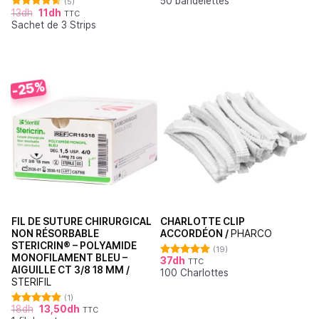
50 bandelettes
sur 5
(5)
13
dh
11
dh
TTC
Note
4.60
Sachet de 3 Strips
sur 5
-25%
FIL DE SUTURE CHIRURGICAL
CHARLOTTE CLIP
NON RÉSORBABLE
ACCORDÉON /
PHARCO
STERICRIN® – POLYAMIDE
(19)
MONOFILAMENT BLEU –
37
dh
TTC
Note
4.95
AIGUILLE CT 3/8 18 MM /
100 Charlottes
sur 5
STERIFIL
(1)
18
dh
13,50
dh
TTC
Note
5.00