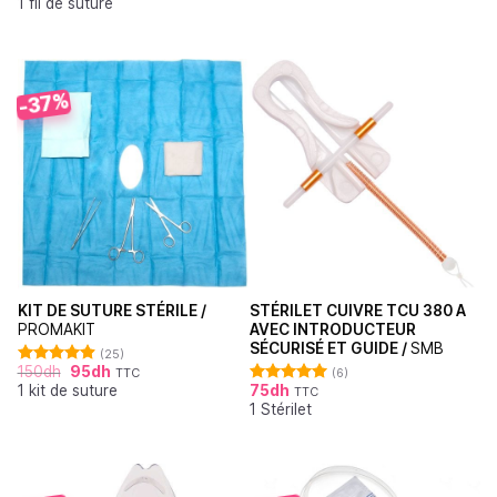
1 fil de suture
sur 5
-37%
KIT DE SUTURE STÉRILE /
STÉRILET CUIVRE TCU 380 A
PROMAKIT
AVEC INTRODUCTEUR
SÉCURISÉ ET GUIDE /
SMB
(25)
150
dh
95
dh
TTC
(6)
Note
4.92
1 kit de suture
75
dh
sur 5
TTC
Note
5.00
1 Stérilet
sur 5