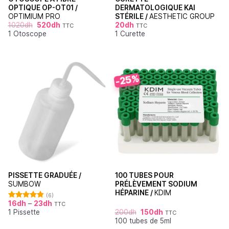
OPTIQUE OP-OT01 /
DERMATOLOGIQUE KAI
OPTIMIUM PRO
STÉRILE /
AESTHETIC GROUP
1020
dh
520
dh
20
dh
TTC
TTC
1 Otoscope
1 Curette
-25%
PISSETTE GRADUÉE /
100 TUBES POUR
SUMBOW
PRÉLÈVEMENT SODIUM
HÉPARINE /
KDIM
(6)
16
dh
–
23
dh
TTC
Note
4.83
1 Pissette
200
dh
150
dh
sur 5
TTC
100 tubes de 5ml