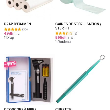
GAINES DE STÉRILISATION /
DRAP D’EXAMEN
STERIFIT
(30)
49
dh
(2)
TTC
Note
4.62
595
dh
1 Drap
sur 5
TTC
Note
1 Rouleau
3.50
sur
5
-49%
OTOSCOPE À FIBRE
CURETTE