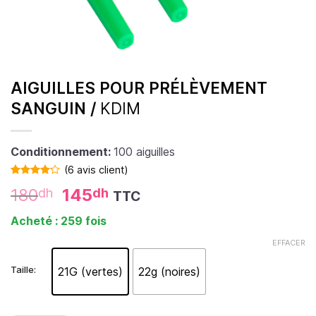
AIGUILLES POUR PRÉLÈVEMENT
SANGUIN /
KDIM
Conditionnement:
100 aiguilles
(
6
avis client)
Noté
6
4.17
180
145
dh
dh
TTC
sur 5
basé sur
notations
Acheté : 259 fois
client
EFFACER
Taille:
21G (vertes)
22g (noires)