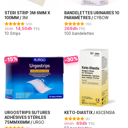
STERI STRIP 3M 6MM X
BANDELETTES URINAIRES 10
100MM /
3M
PARAMÈTRES /
CYBOW
(20)
(10)
16
dh
14,50
dh
269
dh
TTC
TTC
Note
4.95
Note
4.70
10 Strips
100 bandelettes
sur 5
sur 5
-30%
-15%
URGOSTRIPS SUTURES
KETO-DIASTIX /
ASCENSIA
ADHÉSIVES STÉRILES
(6)
75MMX6MM /
URGO
99
dh
69
dh
TTC
Note
5.00