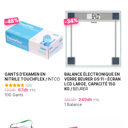
-48%
-34%
GANTS D’EXAMEN EN
BALANCE ÉLECTRONIQUE EN
NITRILE TOUCHFLEX /
INTCO
VERRE BEURER GS 11 – ÉCRAN
LCD LARGE, CAPACITÉ 150
(25)
KG /
BEURER
130
dh
67
dh
TTC
Note
4.60
100 Gants
sur 5
380
dh
249
dh
TTC
1 Balance