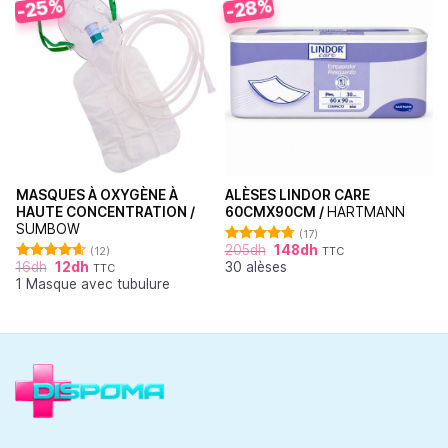
-25%
-28%
MASQUES À OXYGÈNE À
ALÈSES LINDOR CARE
HAUTE CONCENTRATION /
60CMX90CM /
HARTMANN
SUMBOW
(17)
205
dh
148
dh
(12)
TTC
Note
4.76
16
dh
12
dh
30 alèses
sur 5
TTC
Note
4.64
1 Masque avec tubulure
sur 5