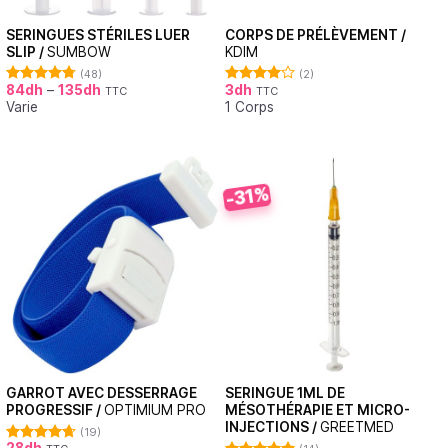
SERINGUES STÉRILES LUER
CORPS DE PRÉLÈVEMENT /
SLIP /
SUMBOW
KDIM
(48)
(2)
84
dh
–
135
dh
3
dh
TTC
TTC
Note
4.73
Note
Varie
1 Corps
sur 5
4.00
sur
5
-31%
GARROT AVEC DESSERRAGE
SERINGUE 1ML DE
PROGRESSIF /
OPTIMIUM PRO
MÉSOTHÉRAPIE ET MICRO-
INJECTIONS /
GREETMED
(19)