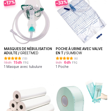
-33%
-17%
MASQUES DE NÉBULISATION
POCHE À URINE AVEC VALVE
ADULTE /
GREETMED
EN T /
SUMBOW
(13)
(6)
18
dh
15
dh
9
dh
6
dh
TTC
TTC
Note
4.85
Note
5.00
1 Masque avec tubulure
1 Poche
sur 5
sur 5