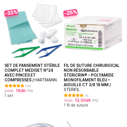
-25%
-33%
SET DE PANSEMENT STÉRILE
FIL DE SUTURE CHIRURGICAL
COMPLET MEDISET N°24
NON RÉSORBABLE
AVEC PINCES ET
STERICRIN® – POLYAMIDE
COMPRESSES /
HARTMANN
MONOFILAMENT BLEU –
AIGUILLE CT 3/8 18 MM /
(17)
STERIFIL
24
dh
16
dh
TTC
Note
4.71
1 set
sur 5
(1)
18
dh
13,50
dh
TTC
Note
5.00
1 fil de suture
sur 5