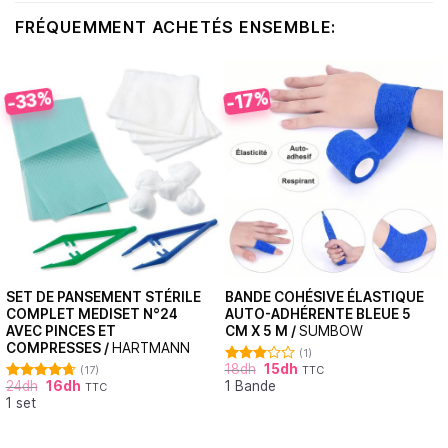
FRÉQUEMMENT ACHETÉS ENSEMBLE:
-33%
-17%
SET DE PANSEMENT STÉRILE
BANDE COHÉSIVE ÉLASTIQUE
COMPLET MEDISET N°24
AUTO-ADHÉRENTE BLEUE 5
AVEC PINCES ET
CM X 5 M /
SUMBOW
COMPRESSES /
HARTMANN
(1)
18
dh
15
dh
(17)
TTC
Note
24
dh
16
dh
1 Bande
3.00
TTC
Note
4.71
sur 5
1 set
sur 5