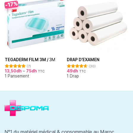
-17%
TEGADERM FILM 3M /
3M
DRAP D’EXAMEN
(7)
(30)
13,50
dh
–
75
dh
49
dh
TTC
TTC
Note
5.00
Note
4.62
1 Pansement
1 Drap
sur 5
sur 5
N°1 du matériel médical & consommable au Maroc.