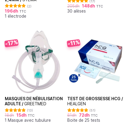
(17)
205
dh
148
dh
(2)
TTC
Note
4.76
196
dh
30 alèses
sur 5
TTC
Note
5.00
1 électrode
sur 5
-17%
-11%
MASQUES DE NÉBULISATION
TEST DE GROSSESSE HCG /
ADULTE /
GREETMED
HEALGEN
(13)
(51)
18
dh
15
dh
81
dh
72
dh
TTC
TTC
Note
4.85
Note
4.88
1 Masque avec tubulure
Boite de 25 tests
sur 5
sur 5