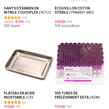
GANTS D’EXAMEN EN
ÉCOUVILLON COTON
NITRILE TOUCHFLEX /
INTCO
STÉRILE /
PRIMARY MED
(25)
130
dh
67
dh
243
dh
TTC
TTC
Note
4.60
100 Gants
100 écouvillons
sur 5
PLATEAU EN ACIER
100 TUBES DE
INOXYDABLE /
UPL
PRÉLÈVEMENT EDTA /
KDIM
(9)
152
dh
165
dh
TTC
TTC
Note
4.78