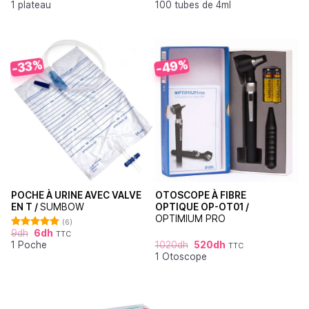
1 plateau
100 tubes de 4ml
sur 5
-49%
-33%
POCHE À URINE AVEC VALVE
OTOSCOPE À FIBRE
EN T /
SUMBOW
OPTIQUE OP-OT01 /
OPTIMIUM PRO
(6)
9
dh
6
dh
TTC
Note
5.00
1 Poche
1020
dh
520
dh
sur 5
TTC
1 Otoscope