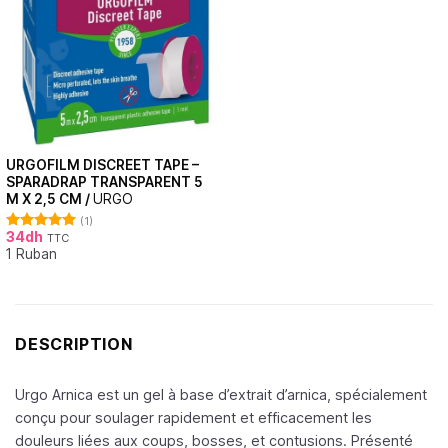
URGOFILM DISCREET TAPE –
SPARADRAP TRANSPARENT 5
M X 2,5 CM /
URGO
(1)
34
dh
TTC
Note
5.00
1 Ruban
sur 5
DESCRIPTION
Urgo Arnica est un gel à base d’extrait d’arnica, spécialement
conçu pour soulager rapidement et efficacement les
douleurs liées aux coups, bosses, et contusions. Présenté