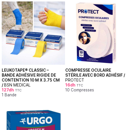
LEUKOTAPE® CLASSIC –
COMPRESSE OCULAIRE
BANDE ADHÉSIVE RIGIDE DE
STÉRILE AVEC BORD ADHÉSIF /
CONTENTION 10 M X 3.75 CM
PROTECT
/
BSN MEDICAL
16
dh
TTC
127
dh
10 Compresses
TTC
1 Bande