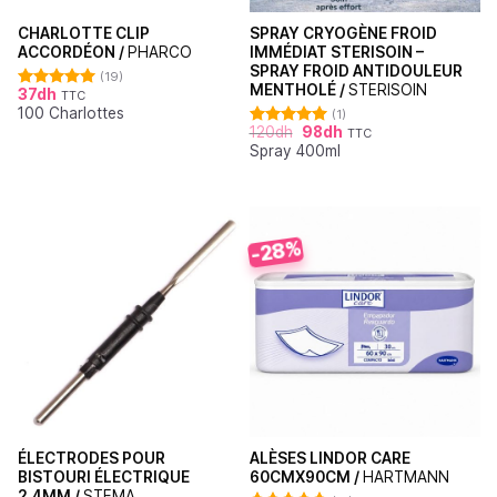
CHARLOTTE CLIP
SPRAY CRYOGÈNE FROID
ACCORDÉON /
PHARCO
IMMÉDIAT STERISOIN –
SPRAY FROID ANTIDOULEUR
(19)
MENTHOLÉ /
STERISOIN
37
dh
TTC
Note
4.95
100 Charlottes
sur 5
(1)
120
dh
98
dh
TTC
Note
5.00
Spray 400ml
sur 5
-28%
ÉLECTRODES POUR
ALÈSES LINDOR CARE
BISTOURI ÉLECTRIQUE
60CMX90CM /
HARTMANN
2,4MM /
STEMA