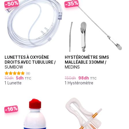
-50%
-35%
LUNETTES À OXYGÈNE
HYSTÉROMÈTRE SIMS
DROITS AVEC TUBULURE /
MALLÉABLE 330MM /
SUMBOW
MEDINS
(8)
10
dh
5
dh
150
dh
98
dh
TTC
TTC
Note
4.88
1 Lunette
1 Hystéromètre
sur 5
-16%