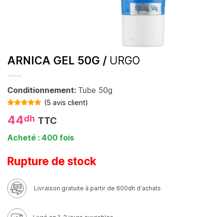
ARNICA GEL 50G /
URGO
Conditionnement:
Tube 50g
(
5
avis client)
Noté
5
4.80
44
dh
TTC
sur 5 basé
sur
notations
Acheté : 400 fois
client
Rupture de stock
Livraison gratuite à partir de 600dh d'achats