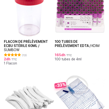
FLACON DE PRÉLÈVEMENT
100 TUBES DE
ECBU STÉRILE 60ML /
PRÉLÈVEMENT EDTA /
KDIM
SUMBOW
165
dh
(13)
TTC
2
dh
100 tubes de 4ml
TTC
Note
4.92
1 Flacon
sur 5
-33%