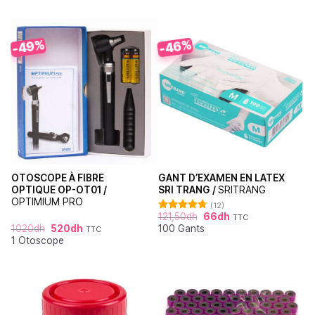
-49%
-46%
OTOSCOPE À FIBRE
GANT D’EXAMEN EN LATEX
OPTIQUE OP-OT01 /
SRI TRANG /
SRITRANG
OPTIMIUM PRO
(12)
121,50
dh
66
dh
TTC
Note
4.67
1020
dh
520
dh
100 Gants
sur 5
TTC
1 Otoscope