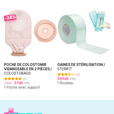
-24%
POCHE DE COLOSTOMIE
GAINES DE STÉRILISATION /
VIDANGEABLE EN 2 PIÈCES /
STERIFIT
COLOSTOBAGS
(2)
595
dh
(7)
TTC
Note
75
dh
57
dh
1 Rouleau
3.50
sur
TTC
Note
5.00
5
1 Poche avec support
sur 5