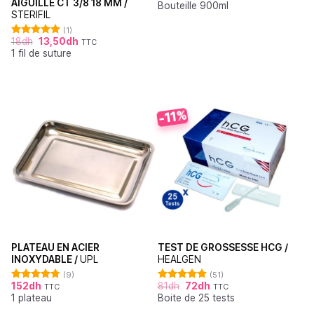
AIGUILLE CT 3/8 18 MM /
Bouteille 900ml
sur 5
STERIFIL
(1)
18
dh
13,50
dh
TTC
Note
5.00
1 fil de suture
sur 5
-11%
PLATEAU EN ACIER
TEST DE GROSSESSE HCG /
INOXYDABLE /
UPL
HEALGEN
(9)
(51)
152
dh
81
dh
72
dh
TTC
TTC
Note
4.78
Note
4.88
1 plateau
Boite de 25 tests
sur 5
sur 5