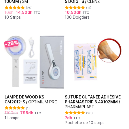
100MM /
3M
5 DOIGTS /
CLENZ
(20)
(11)
16
dh
14,50
dh
10,50
dh
TTC
TTC
Note
4.95
Note
5.00
10 Strips
100 Doigtiers
sur 5
sur 5
-28%
LAMPE DE WOOD KS
SUTURE CUTANÉE ADHÉSIVE
CM2012-S /
OPTIMIUM PRO
PHARMASTRIP 6.4X102MM /
PHARMAPLAST
(1)
1100
dh
795
dh
TTC
(20)
Note
5.00
1 Lampe
7
dh
sur 5
TTC
Note
4.90
Pochette de 10 strips
sur 5