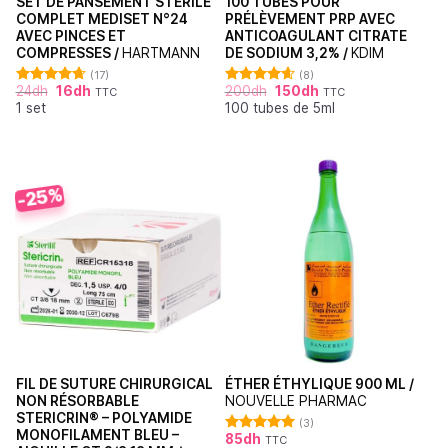
SET DE PANSEMENT STÉRILE
100 TUBES POUR
COMPLET MEDISET N°24
PRÉLÈVEMENT PRP AVEC
AVEC PINCES ET
ANTICOAGULANT CITRATE
COMPRESSES /
HARTMANN
DE SODIUM 3,2% /
KDIM
(17)
(8)
24
dh
16
dh
200
dh
150
dh
TTC
TTC
Note
4.71
Note
4.63
1 set
100 tubes de 5ml
sur 5
sur 5
-25%
FIL DE SUTURE CHIRURGICAL
ÉTHER ÉTHYLIQUE 900 ML /
NON RÉSORBABLE
NOUVELLE PHARMAC
STERICRIN® – POLYAMIDE
(3)
MONOFILAMENT BLEU –
85
dh
TTC
Note
5.00