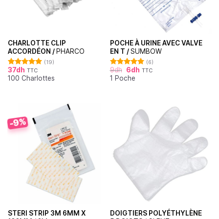
CHARLOTTE CLIP
POCHE À URINE AVEC VALVE
ACCORDÉON /
PHARCO
EN T /
SUMBOW
(19)
(6)
37
dh
9
dh
6
dh
TTC
TTC
Note
4.95
Note
5.00
100 Charlottes
1 Poche
sur 5
sur 5
-9%
STERI STRIP 3M 6MM X
DOIGTIERS POLYÉTHYLÈNE