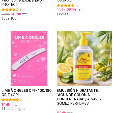
PROTECT À BASE D’EAU /
COSMAC
PROTECT
(1)
33
dh
25
dh
(1)
TTC
Note
5.00
70
dh
48
dh
1 kessa
sur 5
TTC
Note
Tube 100ml
4.00
sur
5
LIME À ONGLES OPI – 100/180
EMULSIÓN HIDRATANTE
GRIT /
OPI
“AGUA DE COLONIA
CONCENTRADA” /
ALVAREZ
(1)
GÓMEZ PERFUMES
14
dh
TTC
Note
5.00
1 lime à ongles
sur 5