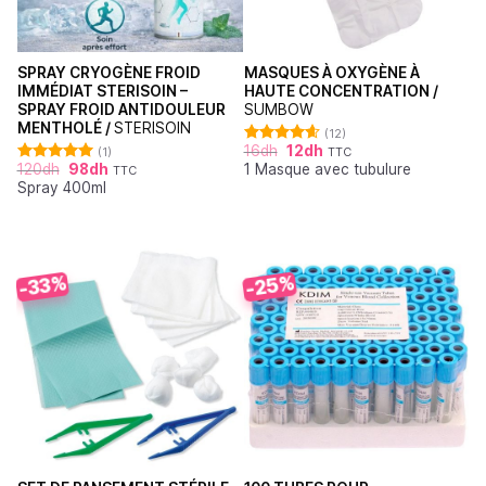
SPRAY CRYOGÈNE FROID
MASQUES À OXYGÈNE À
IMMÉDIAT STERISOIN –
HAUTE CONCENTRATION /
SPRAY FROID ANTIDOULEUR
SUMBOW
MENTHOLÉ /
STERISOIN
(12)
16
dh
12
dh
(1)
TTC
Note
4.64
120
dh
98
dh
1 Masque avec tubulure
sur 5
TTC
Note
5.00
Spray 400ml
sur 5
-25%
-33%