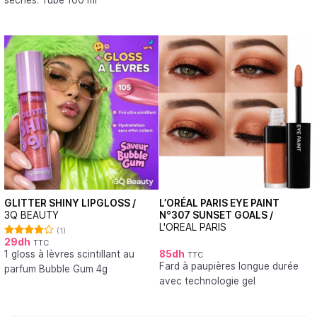
sèches. Tube 100 ml
GLITTER SHINY LIPGLOSS /
L’ORÉAL PARIS EYE PAINT
3Q BEAUTY
N°307 SUNSET GOALS /
L'OREAL PARIS
(1)
29
dh
TTC
Note
1 gloss à lèvres scintillant au
85
dh
4.00
sur
TTC
5
Fard à paupières longue durée
parfum Bubble Gum 4g
avec technologie gel