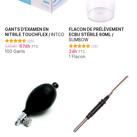
GANTS D’EXAMEN EN
FLACON DE PRÉLÈVEMENT
NITRILE TOUCHFLEX /
INTCO
ECBU STÉRILE 60ML /
SUMBOW
(25)
130
dh
67
dh
TTC
(13)
Note
4.60
100 Gants
2
dh
sur 5
TTC
Note
4.92
1 Flacon
sur 5