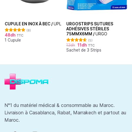
URGOSTRIPS SUTURES
CUPULE EN INOX À BEC /
UPL
ADHÉSIVES STÉRILES
(8)
75MMX6MM /
URGO
48
dh
TTC
Note
4.88
1 Cupule
sur 5
(5)
13
dh
11
dh
TTC
Note
4.60
Sachet de 3 Strips
sur 5
N°1 du matériel médical & consommable au Maroc.
Livraison à Casablanca, Rabat, Marrakech et partout au
Maroc.