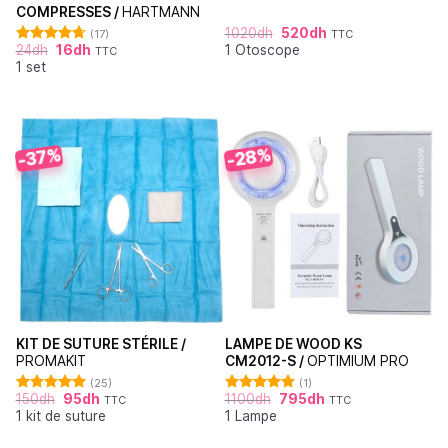
COMPRESSES /
HARTMANN
1020
dh
520
dh
(17)
TTC
24
dh
16
dh
1 Otoscope
TTC
Note
4.71
1 set
sur 5
-28%
-37%
KIT DE SUTURE STÉRILE /
LAMPE DE WOOD KS
PROMAKIT
CM2012-S /
OPTIMIUM PRO
(25)
(1)
150
dh
95
dh
1100
dh
795
dh
TTC
TTC
Note
4.92
Note
5.00
1 kit de suture
1 Lampe
sur 5
sur 5