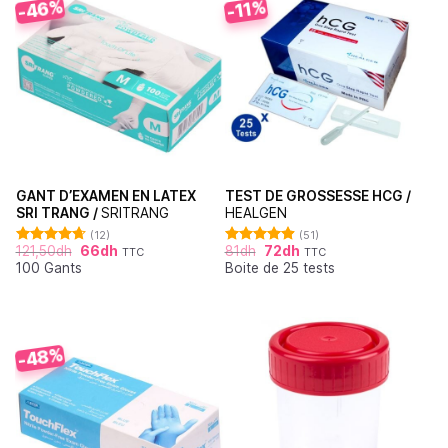
-46%
-11%
GANT D’EXAMEN EN LATEX
TEST DE GROSSESSE HCG /
SRI TRANG /
SRITRANG
HEALGEN
(12)
(51)
121,50
dh
66
dh
81
dh
72
dh
TTC
TTC
Note
4.67
Note
4.88
100 Gants
Boite de 25 tests
sur 5
sur 5
-48%