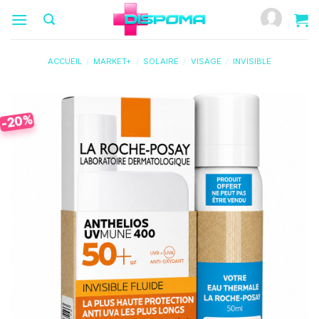
Passer
au
contenu
ACCUEIL
/
MARKET+
/
SOLAIRE
/
VISAGE
/
INVISIBLE
-20%