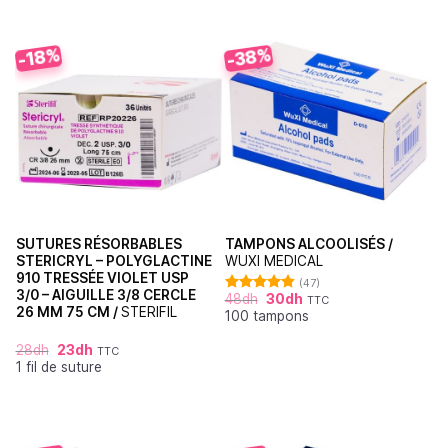
-38%
-18%
SUTURES RÉSORBABLES
TAMPONS ALCOOLISÉS /
STERICRYL – POLYGLACTINE
WUXI MEDICAL
910 TRESSÉE VIOLET USP
(47)
3/0 – AIGUILLE 3/8 CERCLE
48
dh
30
dh
TTC
Note
4.87
26 MM 75 CM /
STERIFIL
100 tampons
sur 5
28
dh
23
dh
TTC
1 fil de suture