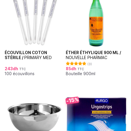
ÉCOUVILLON COTON
ÉTHER ÉTHYLIQUE 900 ML /
STÉRILE /
PRIMARY MED
NOUVELLE PHARMAC
(3)
243
dh
85
dh
TTC
TTC
Note
5.00
100 écouvillons
Bouteille 900ml
sur 5
-15%