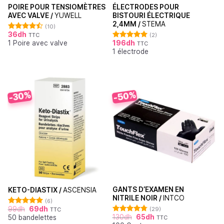
POIRE POUR TENSIOMÈTRES
ÉLECTRODES POUR
AVEC VALVE /
YUWELL
BISTOURI ÉLECTRIQUE
2,4MM /
STEMA
(10)
36
dh
TTC
(2)
Note
4.50
1 Poire avec valve
196
dh
sur 5
TTC
Note
5.00
1 électrode
sur 5
-50%
-30%
GANTS D’EXAMEN EN
KETO-DIASTIX /
ASCENSIA
NITRILE NOIR /
INTCO
(6)
99
dh
69
dh
(29)
TTC
Note
5.00
130
dh
65
dh
50 bandelettes
sur 5
TTC
Note
4.76