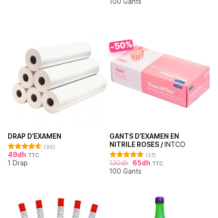
100 Gants
sur 5
-50%
GANTS D’EXAMEN EN
DRAP D’EXAMEN
NITRILE ROSES /
INTCO
(30)
49
dh
(37)
TTC
Note
4.62
130
dh
65
dh
1 Drap
sur 5
TTC
Note
4.86
100 Gants
sur 5