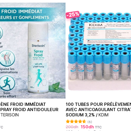
-25%
ÈNE FROID IMMÉDIAT
100 TUBES POUR PRÉLÈVEME
 SPRAY FROID ANTIDOULEUR
AVEC ANTICOAGULANT CITRA
TERISOIN
SODIUM 3,2% /
KDIM
(8)
200
dh
150
dh
TC
TTC
Note
4.63