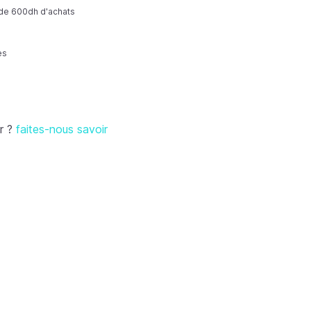
r de 600dh d'achats
es
r ?
faites-nous savoir