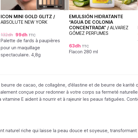
ICON MINI GOLD GLITZ /
EMULSIÓN HIDRATANTE
ABSOLUTE NEW YORK
“AGUA DE COLONIA
CONCENTRADA” /
ALVAREZ
GÓMEZ PERFUMES
132
dh
99
dh
TTC
Palette de fards à paupières
63
dh
TTC
pour un maquillage
Flacon 280 ml
spectaculaire. 4,8g
urre de cacao, de collagène, d’élastine et de beurre de karité qui r
ialement conçue pour redonner à votre corps sa fermeté naturell
a vitamine E aident à nourrir et à rajeunir les peaux fatiguées. C
nt naturel riche qui laisse la peau douce et soyeuse, transforma