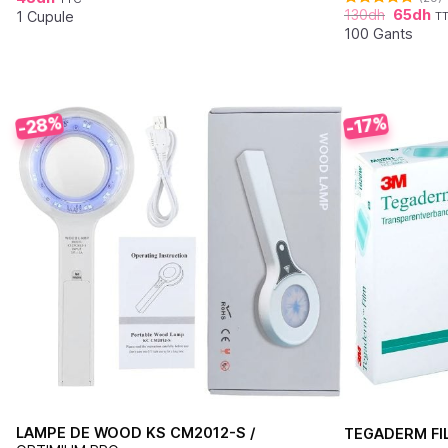
Note
4.88
130
dh
65
dh
sur 5
1 Cupule
T
Note
4.76
sur 5
100 Gants
-28%
-17%
LAMPE DE WOOD KS CM2012-S /
TEGADERM FI