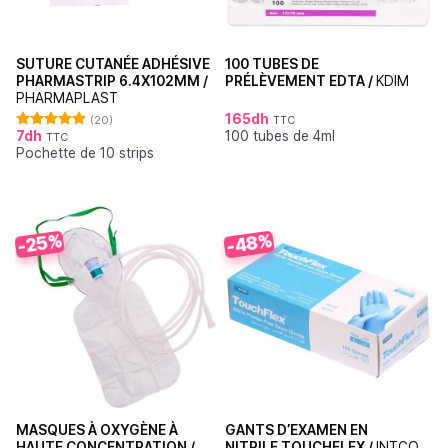
SUTURE CUTANÉE ADHÉSIVE
100 TUBES DE
PHARMASTRIP 6.4X102MM /
PRÉLÈVEMENT EDTA /
KDIM
PHARMAPLAST
165
dh
(20)
TTC
7
dh
100 tubes de 4ml
TTC
Note
4.90
Pochette de 10 strips
sur 5
-48%
-25%
MASQUES À OXYGÈNE À
GANTS D’EXAMEN EN
HAUTE CONCENTRATION /
NITRILE TOUCHFLEX /
INTCO