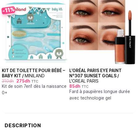
-11%
KIT DE TOILETTE POUR BÉBÉ –
L’ORÉAL PARIS EYE PAINT
BABY KIT /
MINILAND
N°307 SUNSET GOALS /
310
dh
275
dh
L'OREAL PARIS
TTC
Kit de soin 7en1 dès la naissance
85
dh
TTC
Fard à paupières longue durée
0+
avec technologie gel
DESCRIPTION