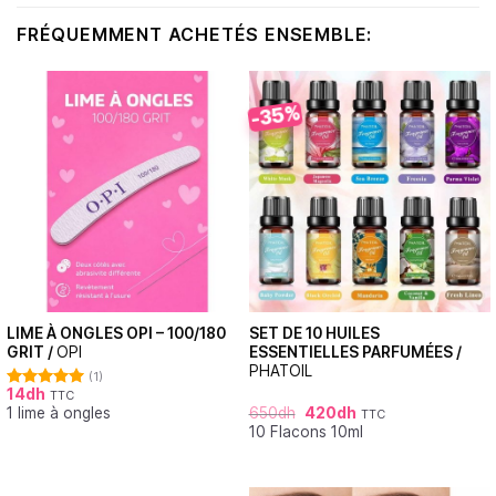
FRÉQUEMMENT ACHETÉS ENSEMBLE:
-35%
LIME À ONGLES OPI – 100/180
SET DE 10 HUILES
GRIT /
OPI
ESSENTIELLES PARFUMÉES /
PHATOIL
(1)
14
dh
TTC
Note
5.00
1 lime à ongles
650
dh
420
dh
sur 5
TTC
10 Flacons 10ml