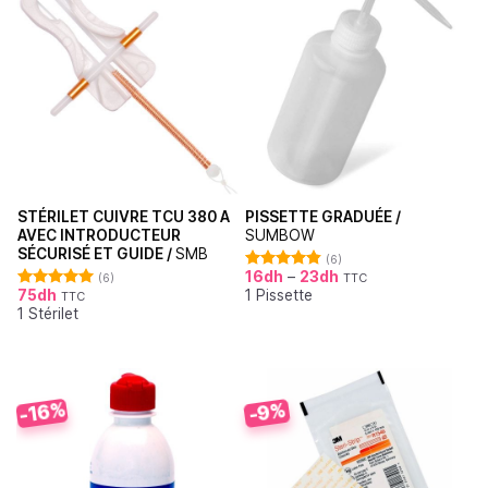
STÉRILET CUIVRE TCU 380 A
PISSETTE GRADUÉE /
AVEC INTRODUCTEUR
SUMBOW
SÉCURISÉ ET GUIDE /
SMB
(6)
16
dh
–
23
dh
(6)
TTC
Note
4.83
75
dh
1 Pissette
sur 5
TTC
Note
5.00
1 Stérilet
sur 5
-16%
-9%