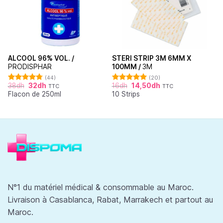
ALCOOL 96% VOL. /
STERI STRIP 3M 6MM X
PRODISPHAR
100MM /
3M
(44)
(20)
38
dh
32
dh
16
dh
14,50
dh
TTC
TTC
Note
4.77
Note
4.95
Flacon de 250ml
10 Strips
sur 5
sur 5
N°1 du matériel médical & consommable au Maroc.
Livraison à Casablanca, Rabat, Marrakech et partout au
Maroc.