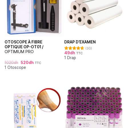
OTOSCOPE À FIBRE
DRAP D’EXAMEN
OPTIQUE OP-OT01 /
(30)
OPTIMIUM PRO
49
dh
TTC
Note
4.62
1 Drap
sur 5
1020
dh
520
dh
TTC
1 Otoscope