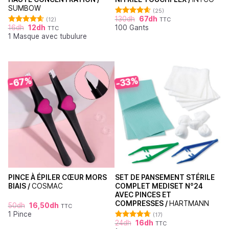
SUMBOW
(25)
130
dh
67
dh
(12)
TTC
Note
4.60
16
dh
12
dh
100 Gants
sur 5
TTC
Note
4.64
1 Masque avec tubulure
sur 5
-67%
-33%
PINCE À ÉPILER CŒUR MORS
SET DE PANSEMENT STÉRILE
BIAIS /
COSMAC
COMPLET MEDISET N°24
AVEC PINCES ET
COMPRESSES /
HARTMANN
50
dh
16,50
dh
TTC
1 Pince
(17)
24
dh
16
dh
TTC
Note
4.71