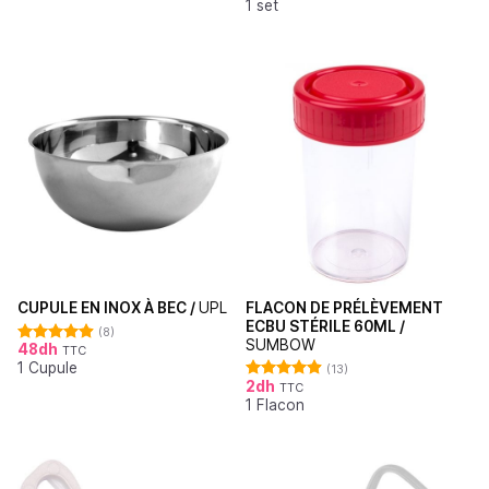
1 set
sur 5
FLACON DE PRÉLÈVEMENT
CUPULE EN INOX À BEC /
UPL
ECBU STÉRILE 60ML /
(8)
SUMBOW
48
dh
TTC
Note
4.88
1 Cupule
sur 5
(13)
2
dh
TTC
Note
4.92
1 Flacon
sur 5