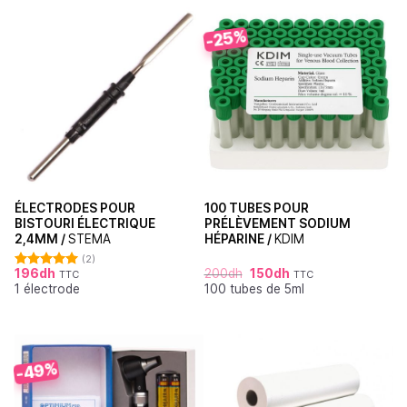
-25%
ÉLECTRODES POUR
100 TUBES POUR
BISTOURI ÉLECTRIQUE
PRÉLÈVEMENT SODIUM
2,4MM /
STEMA
HÉPARINE /
KDIM
(2)
196
dh
200
dh
150
dh
TTC
TTC
Note
5.00
1 électrode
100 tubes de 5ml
sur 5
-49%