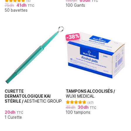
130
dh
65
dh
(6)
TTC
Note
4.76
75
dh
41
dh
100 Gants
sur 5
TTC
Note
4.83
50 bavettes
sur 5
-38%
CURETTE
TAMPONS ALCOOLISÉS /
DERMATOLOGIQUE KAI
WUXI MEDICAL
STÉRILE /
AESTHETIC GROUP
(47)
48
dh
30
dh
TTC
Note
4.87
20
dh
100 tampons
sur 5
TTC
1 Curette