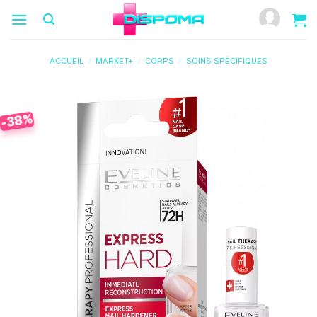
Passer
au
contenu
ACCUEIL
/
MARKET+
/
CORPS
/
SOINS SPÉCIFIQUES
-38%