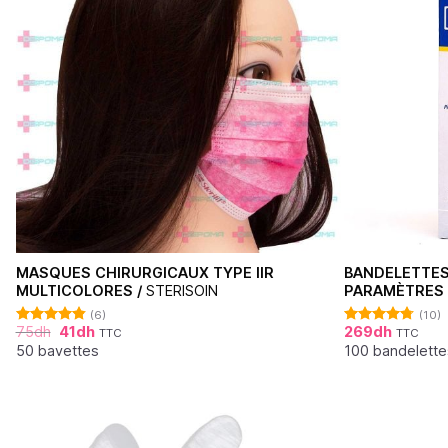
MASQUES CHIRURGICAUX TYPE IIR
BANDELETTES
MULTICOLORES /
STERISOIN
PARAMÈTRES 
(6)
(10)
75
dh
41
dh
269
dh
TTC
TTC
Note
4.83
Note
4.70
sur 5
sur 5
50 bavettes
100 bandelette