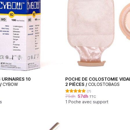
 URINAIRES 10
POCHE DE COLOSTOMIE VIDA
/
CYBOW
2 PIÈCES /
COLOSTOBAGS
(7)
75
dh
57
dh
TTC
Note
5.00
sur 5
s
1 Poche avec support