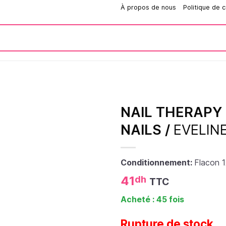
Comment passer une commande?
À propos de nous
Politique de c
NAIL THERAPY
NAILS /
EVELIN
Conditionnement:
Flacon 
41
dh
TTC
Acheté : 45 fois
Rupture de stock