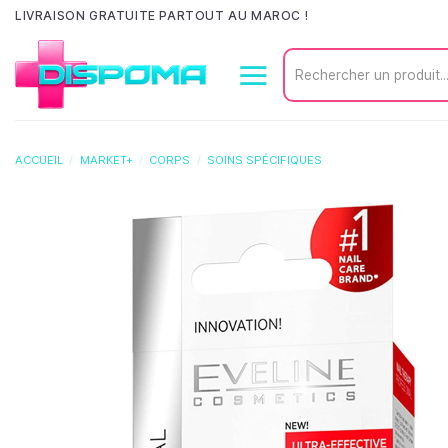
Passer
LIVRAISON GRATUITE PARTOUT AU MAROC !
au
Recherche
contenu
pour :
ACCUEIL
/
MARKET+
/
CORPS
/
SOINS SPÉCIFIQUES