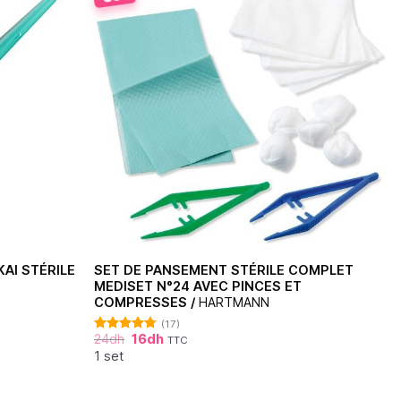
AI STÉRILE
SET DE PANSEMENT STÉRILE COMPLET
MEDISET N°24 AVEC PINCES ET
COMPRESSES /
HARTMANN
(17)
24
dh
16
dh
TTC
Note
4.71
sur 5
1 set