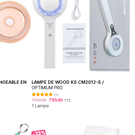
NGEABLE EN
LAMPE DE WOOD KS CM2012-S /
OPTIMIUM PRO
(1)
1100
dh
795
dh
TTC
Note
5.00
sur 5
1 Lampe
-33%