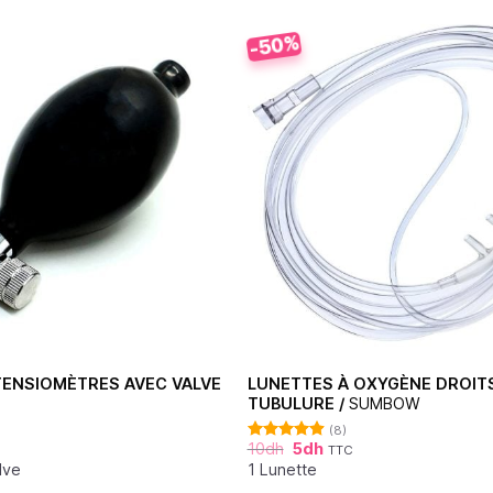
-50%
TENSIOMÈTRES AVEC VALVE
LUNETTES À OXYGÈNE DROIT
TUBULURE /
SUMBOW
(8)
10
dh
5
dh
TTC
Note
4.88
sur 5
lve
1 Lunette