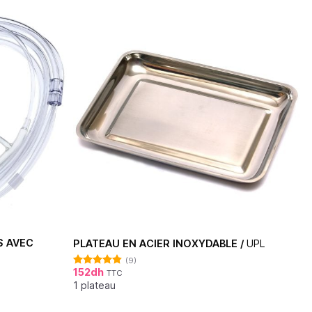
S AVEC
PLATEAU EN ACIER INOXYDABLE /
UPL
(9)
152
dh
TTC
Note
4.78
sur 5
1 plateau