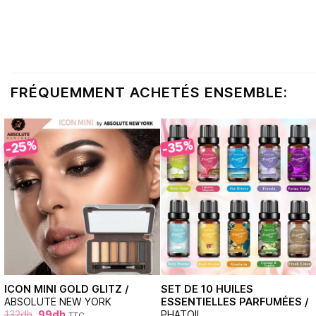
FRÉQUEMMENT ACHETÉS ENSEMBLE:
-25%
-35%
ICON MINI GOLD GLITZ /
SET DE 10 HUILES
ABSOLUTE NEW YORK
ESSENTIELLES PARFUMÉES /
132
dh
99
dh
PHATOIL
TTC