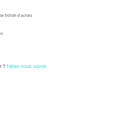
r de 600dh d'achats
es
r ?
faites-nous savoir