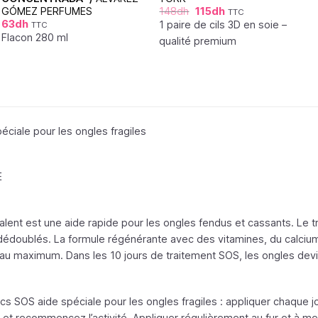
GÓMEZ PERFUMES
148
dh
115
dh
TTC
63
dh
1 paire de cils 3D en soie –
TTC
Flacon 280 ml
qualité premium
ciale pour les ongles fragiles
E
lent est une aide rapide pour les ongles fendus et cassants. Le t
 dédoublés. La formule régénérante avec des vitamines, du calcium
t au maximum. Dans les 10 jours de traitement SOS, les ongles devi
cs SOS aide spéciale pour les ongles fragiles : appliquer chaque j
 et recommencez l’activité. Appliquer régulièrement au fur et à m