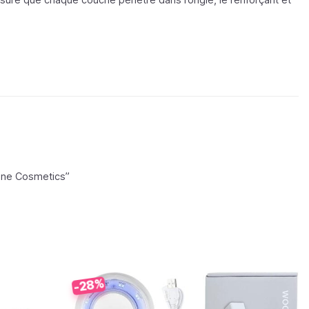
ine Cosmetics
”
-28%