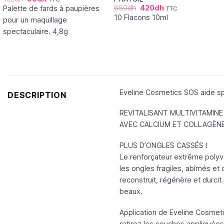
650
dh
420
dh
Palette de fards à paupières
TTC
10 Flacons 10ml
pour un maquillage
spectaculaire. 4,8g
Eveline Cosmetics SOS aide spé
DESCRIPTION
REVITALISANT MULTIVITAMINE
AVEC CALCIUM ET COLLAGÈN
PLUS D’ONGLES CASSÉS !
Le renforçateur extrême polyva
les ongles fragiles, abîmés et
reconstruit, régénère et durci
beaux.
Application de Eveline Cosmeti
retirez les couches appliquées