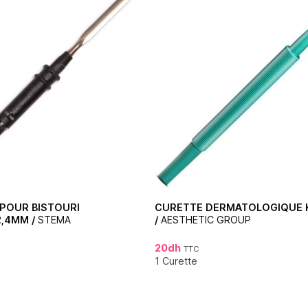
POUR BISTOURI
CURETTE DERMATOLOGIQUE K
2,4MM /
STEMA
/
AESTHETIC GROUP
20
dh
TTC
1 Curette