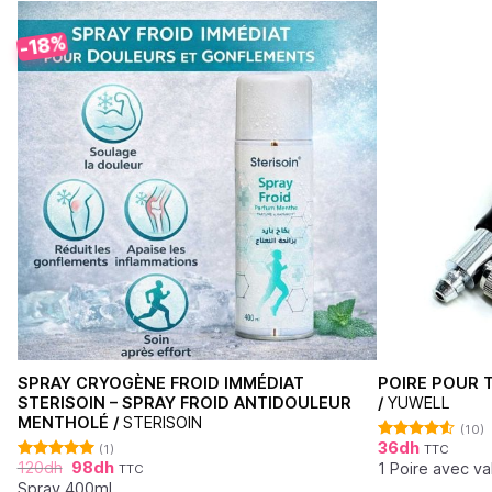
-18%
SPRAY CRYOGÈNE FROID IMMÉDIAT
POIRE POUR 
STERISOIN – SPRAY FROID ANTIDOULEUR
/
YUWELL
MENTHOLÉ /
STERISOIN
(10)
36
dh
(1)
TTC
Note
4.50
120
dh
98
dh
sur 5
1 Poire avec va
TTC
Note
5.00
sur 5
Spray 400ml