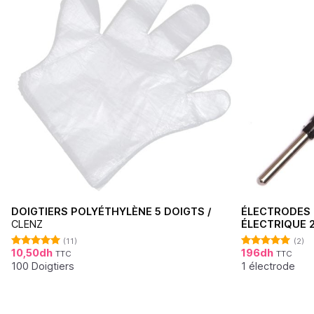
DOIGTIERS POLYÉTHYLÈNE 5 DOIGTS /
ÉLECTRODES 
CLENZ
ÉLECTRIQUE 
(11)
(2)
10,50
dh
196
dh
TTC
TTC
Note
5.00
Note
5.00
sur 5
sur 5
100 Doigtiers
1 électrode