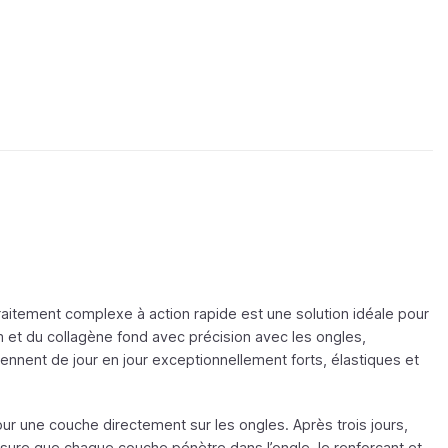
raitement complexe à action rapide est une solution idéale pour
 et du collagène fond avec précision avec les ongles,
ennent de jour en jour exceptionnellement forts, élastiques et
our une couche directement sur les ongles. Après trois jours,
esure que chaque couche pénètre dans l’ongle, le renforçant et