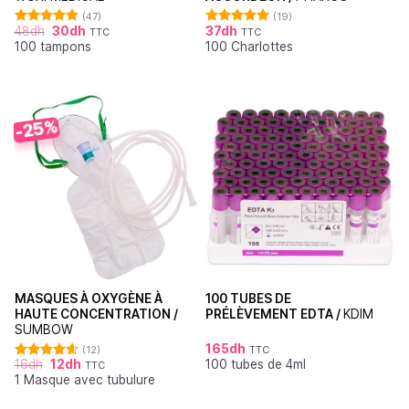
(47)
(19)
48
dh
30
dh
37
dh
TTC
TTC
Note
4.87
Note
4.95
100 tampons
100 Charlottes
sur 5
sur 5
-25%
MASQUES À OXYGÈNE À
100 TUBES DE
HAUTE CONCENTRATION /
PRÉLÈVEMENT EDTA /
KDIM
SUMBOW
165
dh
(12)
TTC
16
dh
12
dh
100 tubes de 4ml
TTC
Note
4.64
1 Masque avec tubulure
sur 5