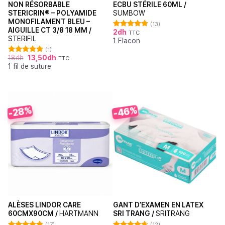
NON RÉSORBABLE
ECBU STÉRILE 60ML /
STERICRIN® – POLYAMIDE
SUMBOW
MONOFILAMENT BLEU –
(13)
AIGUILLE CT 3/8 18 MM /
2
dh
TTC
Note
4.92
STERIFIL
1 Flacon
sur 5
(1)
18
dh
13,50
dh
TTC
Note
5.00
1 fil de suture
sur 5
-46%
-28%
ALÈSES LINDOR CARE
GANT D’EXAMEN EN LATEX
60CMX90CM /
HARTMANN
SRI TRANG /
SRITRANG
(17)
(12)