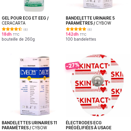
GEL POUR ECG ET EEG /
BANDELETTE URINAIRE 5
CERACARTA
PARAMÈTRES /
CYBOW
(6)
(6)
18
dh
142
dh
TTC
TTC
Note
4.50
Note
5.00
bouteille de 260g
100 bandelettes
sur 5
sur 5
-27%
BANDELETTES URINAIRES 11
ÉLECTRODES ECG
PARAMÈTRES /
CYBOW
PRÉGÉLIFIÉES À USAGE