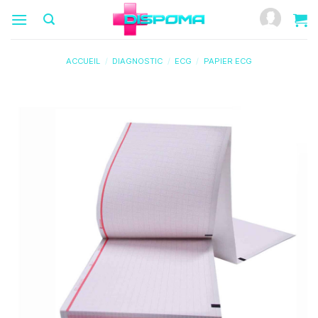
Passer
au
contenu
ACCUEIL
/
DIAGNOSTIC
/
ECG
/
PAPIER ECG