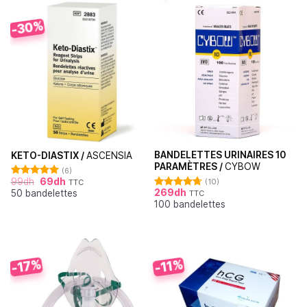
-30%
BANDELETTES URINAIRES 10
KETO-DIASTIX /
ASCENSIA
PARAMÈTRES /
CYBOW
(6)
99
dh
69
dh
(10)
TTC
Note
5.00
269
dh
50 bandelettes
sur 5
TTC
Note
4.70
100 bandelettes
sur 5
-17%
-11%