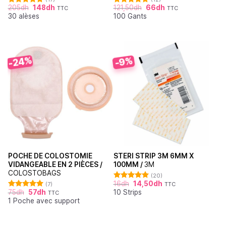
205
dh
148
dh
121,50
dh
66
dh
TTC
TTC
Note
4.76
Note
4.67
30 alèses
100 Gants
sur 5
sur 5
-24%
-9%
POCHE DE COLOSTOMIE
STERI STRIP 3M 6MM X
VIDANGEABLE EN 2 PIÈCES /
100MM /
3M
COLOSTOBAGS
(20)
16
dh
14,50
dh
(7)
TTC
Note
4.95
75
dh
57
dh
10 Strips
sur 5
TTC
Note
5.00
1 Poche avec support
sur 5