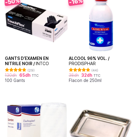
-50%
-16%
GANTS D’EXAMEN EN
ALCOOL 96% VOL. /
NITRILE NOIR /
INTCO
PRODISPHAR
(29)
(44)
130
dh
65
dh
38
dh
32
dh
TTC
TTC
Note
4.76
Note
4.77
100 Gants
Flacon de 250ml
sur 5
sur 5