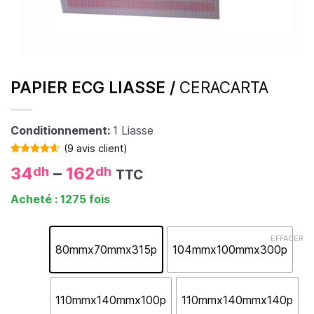
PAPIER ECG LIASSE /
CERACARTA
Conditionnement:
1 Liasse
(
9
avis client)
Noté
9
4.56
34
–
162
dh
dh
TTC
sur 5 basé
sur
notations
Acheté : 1275 fois
client
EFFACER
80mmx70mmx315p
104mmx100mmx300p
110mmx140mmx100p
110mmx140mmx140p