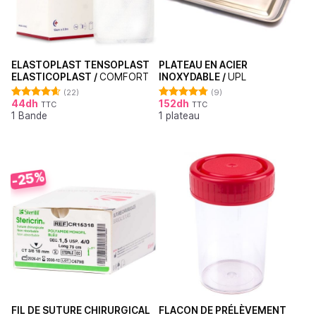
ELASTOPLAST TENSOPLAST
PLATEAU EN ACIER
ELASTICOPLAST /
COMFORT
INOXYDABLE /
UPL
(22)
(9)
44
dh
152
dh
TTC
TTC
Note
4.64
Note
4.78
1 Bande
1 plateau
sur 5
sur 5
-25%
FIL DE SUTURE CHIRURGICAL
FLACON DE PRÉLÈVEMENT