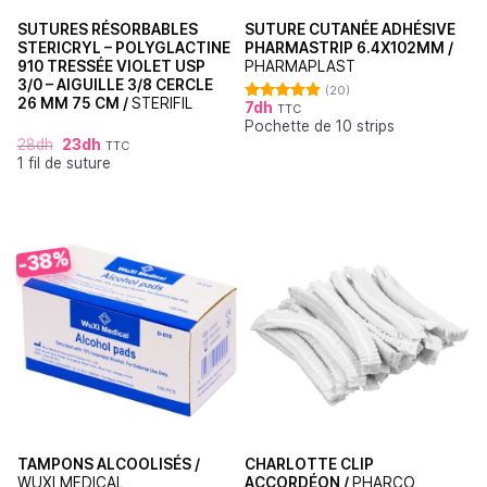
SUTURES RÉSORBABLES
SUTURE CUTANÉE ADHÉSIVE
STERICRYL – POLYGLACTINE
PHARMASTRIP 6.4X102MM /
910 TRESSÉE VIOLET USP
PHARMAPLAST
3/0 – AIGUILLE 3/8 CERCLE
(20)
26 MM 75 CM /
STERIFIL
7
dh
TTC
Note
4.90
Pochette de 10 strips
sur 5
28
dh
23
dh
TTC
1 fil de suture
-38%
TAMPONS ALCOOLISÉS /
CHARLOTTE CLIP
WUXI MEDICAL
ACCORDÉON /
PHARCO