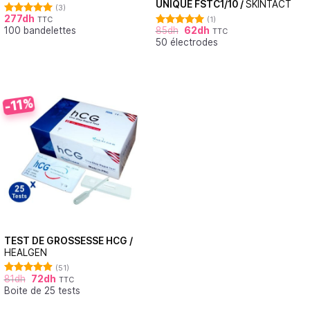
UNIQUE FSTC1/10 /
SKINTACT
(3)
277
dh
TTC
(1)
Note
5.00
100 bandelettes
85
dh
62
dh
sur 5
TTC
Note
5.00
50 électrodes
sur 5
-11%
TEST DE GROSSESSE HCG /
HEALGEN
(51)
81
dh
72
dh
TTC
Note
4.88
Boite de 25 tests
sur 5