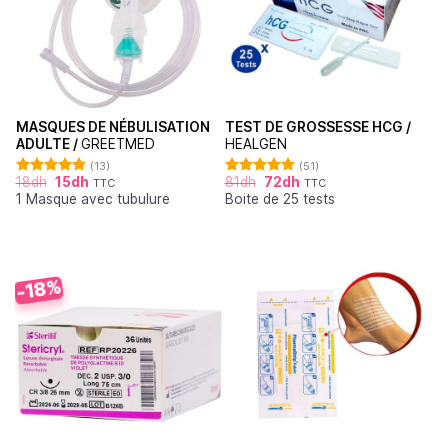
MASQUES DE NÉBULISATION
TEST DE GROSSESSE HCG /
ADULTE /
GREETMED
HEALGEN
(13)
(51)
18
dh
15
dh
81
dh
72
dh
TTC
TTC
Note
4.85
Note
4.88
1 Masque avec tubulure
Boite de 25 tests
sur 5
sur 5
-18%