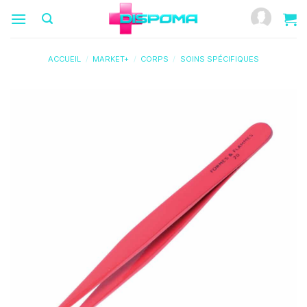
Passer
au
contenu
ACCUEIL
/
MARKET+
/
CORPS
/
SOINS SPÉCIFIQUES