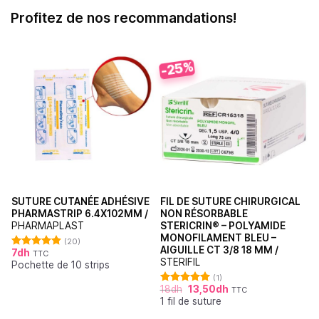
Profitez de nos recommandations!
-25%
SUTURE CUTANÉE ADHÉSIVE
FIL DE SUTURE CHIRURGICAL
PHARMASTRIP 6.4X102MM /
NON RÉSORBABLE
PHARMAPLAST
STERICRIN® – POLYAMIDE
MONOFILAMENT BLEU –
(20)
AIGUILLE CT 3/8 18 MM /
7
dh
TTC
Note
4.90
STERIFIL
Pochette de 10 strips
sur 5
(1)
18
dh
13,50
dh
TTC
Note
5.00
1 fil de suture
sur 5