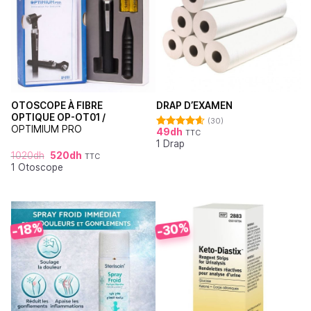
OTOSCOPE À FIBRE
DRAP D’EXAMEN
OPTIQUE OP-OT01 /
(30)
OPTIMIUM PRO
49
dh
TTC
Note
4.62
1 Drap
sur 5
1020
dh
520
dh
TTC
1 Otoscope
-30%
-18%