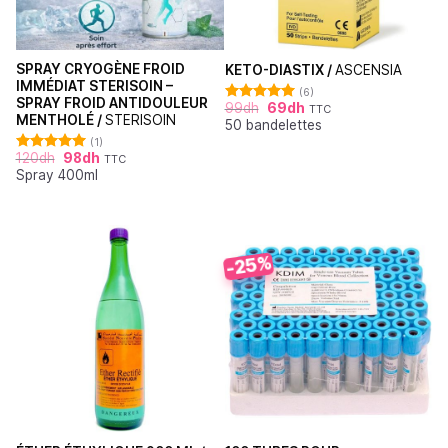
SPRAY CRYOGÈNE FROID
KETO-DIASTIX /
ASCENSIA
IMMÉDIAT STERISOIN –
(6)
SPRAY FROID ANTIDOULEUR
99
dh
69
dh
TTC
Note
5.00
MENTHOLÉ /
STERISOIN
50 bandelettes
sur 5
(1)
120
dh
98
dh
TTC
Note
5.00
Spray 400ml
sur 5
-25%