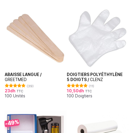
ABAISSE LANGUE /
DOIGTIERS POLYÉTHYLÈNE
GREETMED
5 DOIGTS /
CLENZ
(39)
(11)
23
dh
10,50
dh
TTC
TTC
Note
4.79
Note
5.00
100 Unités
100 Doigtiers
sur 5
sur 5
-49%