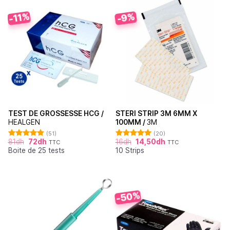
-11%
-9%
TEST DE GROSSESSE HCG /
STERI STRIP 3M 6MM X
HEALGEN
100MM /
3M
(51)
(20)
81
dh
72
dh
16
dh
14,50
dh
TTC
TTC
Note
4.88
Note
4.95
Boite de 25 tests
10 Strips
sur 5
sur 5
-50%