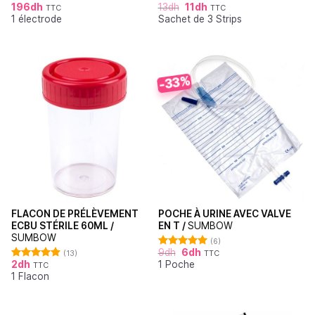
196
dh
13
dh
11
dh
TTC
TTC
Note
5.00
Note
4.60
1 électrode
Sachet de 3 Strips
sur 5
sur 5
-33%
FLACON DE PRÉLÈVEMENT
POCHE À URINE AVEC VALVE
ECBU STÉRILE 60ML /
EN T /
SUMBOW
SUMBOW
(6)
9
dh
6
dh
(13)
TTC
Note
5.00
2
dh
1 Poche
sur 5
TTC
Note
4.92
1 Flacon
sur 5