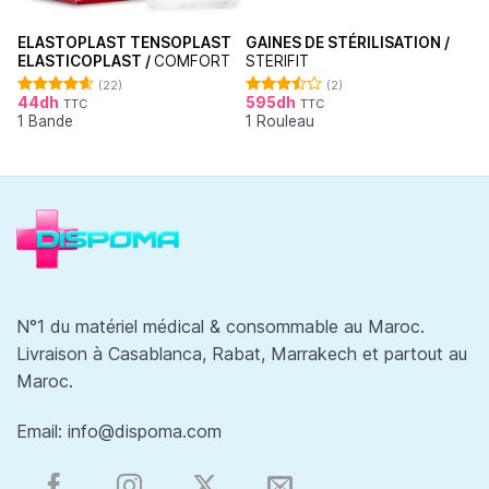
ELASTOPLAST TENSOPLAST
GAINES DE STÉRILISATION /
ELASTICOPLAST /
COMFORT
STERIFIT
(22)
(2)
44
dh
595
dh
TTC
TTC
Note
4.64
Note
1 Bande
1 Rouleau
sur 5
3.50
sur
5
N°1 du matériel médical & consommable au Maroc.
Livraison à Casablanca, Rabat, Marrakech et partout au
Maroc.
Email:
info@dispoma.com