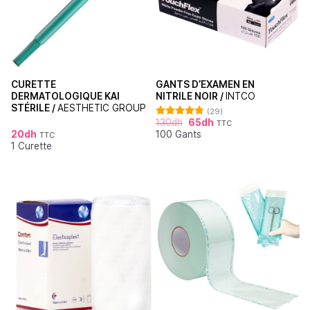
CURETTE
GANTS D’EXAMEN EN
DERMATOLOGIQUE KAI
NITRILE NOIR /
INTCO
STÉRILE /
AESTHETIC GROUP
(29)
130
dh
65
dh
TTC
Note
4.76
20
dh
100 Gants
sur 5
TTC
1 Curette