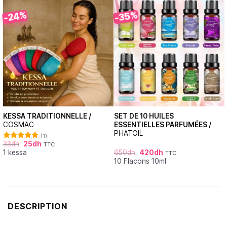
-24%
-35%
KESSA TRADITIONNELLE /
SET DE 10 HUILES
COSMAC
ESSENTIELLES PARFUMÉES /
PHATOIL
(1)
33
dh
25
dh
TTC
Note
5.00
1 kessa
650
dh
420
dh
sur 5
TTC
10 Flacons 10ml
DESCRIPTION