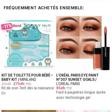
FRÉQUEMMENT ACHETÉS ENSEMBLE:
-11%
KIT DE TOILETTE POUR BÉBÉ –
L’ORÉAL PARIS EYE PAINT
BABY KIT /
MINILAND
N°307 SUNSET GOALS /
310
dh
275
dh
L'OREAL PARIS
TTC
Kit de soin 7en1 dès la naissance
85
dh
TTC
Fard à paupières longue durée
0+
avec technologie gel