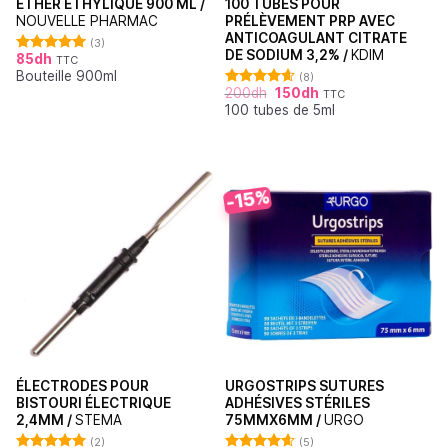
ÉTHER ÉTHYLIQUE 900 ML /
100 TUBES POUR
NOUVELLE PHARMAC
PRÉLÈVEMENT PRP AVEC
ANTICOAGULANT CITRATE
(3)
DE SODIUM 3,2% /
KDIM
85
dh
TTC
Note
5.00
Bouteille 900ml
sur 5
(8)
200
dh
150
dh
TTC
Note
4.63
100 tubes de 5ml
sur 5
-15%
ÉLECTRODES POUR
URGOSTRIPS SUTURES
BISTOURI ÉLECTRIQUE
ADHÉSIVES STÉRILES
2,4MM /
STEMA
75MMX6MM /
URGO
(2)
(5)