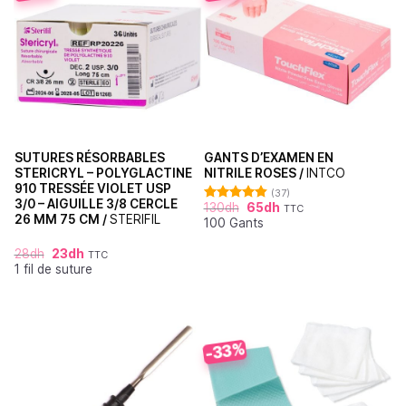
SUTURES RÉSORBABLES
GANTS D’EXAMEN EN
STERICRYL – POLYGLACTINE
NITRILE ROSES /
INTCO
910 TRESSÉE VIOLET USP
(37)
3/0 – AIGUILLE 3/8 CERCLE
130
dh
65
dh
TTC
Note
4.86
26 MM 75 CM /
STERIFIL
100 Gants
sur 5
28
dh
23
dh
TTC
1 fil de suture
-33%