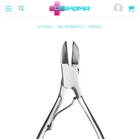
Passer
au
contenu
ACCUEIL
/
INSTRUMENTS
/
PINCES