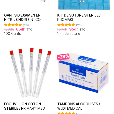
GANTS D’EXAMEN EN
KIT DE SUTURE STÉRILE /
NITRILE NOIR /
INTCO
PROMAKIT
(29)
(25)
130
dh
65
dh
150
dh
95
dh
TTC
TTC
Note
4.76
Note
4.92
100 Gants
1 kit de suture
sur 5
sur 5
-38%
ÉCOUVILLON COTON
TAMPONS ALCOOLISÉS /
STÉRILE /
PRIMARY MED
WUXI MEDICAL
(47)