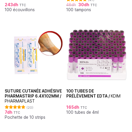
243
dh
48
dh
30
dh
TTC
TTC
Note
4.87
100 écouvillons
100 tampons
sur 5
SUTURE CUTANÉE ADHÉSIVE
100 TUBES DE
PHARMASTRIP 6.4X102MM /
PRÉLÈVEMENT EDTA /
KDIM
PHARMAPLAST
165
dh
(20)
TTC
7
dh
100 tubes de 4ml
TTC
Note
4.90
Pochette de 10 strips
sur 5