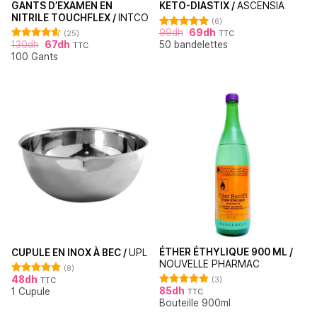
GANTS D’EXAMEN EN
KETO-DIASTIX /
ASCENSIA
NITRILE TOUCHFLEX /
INTCO
(6)
99
dh
69
dh
(25)
TTC
Note
5.00
130
dh
67
dh
50 bandelettes
sur 5
TTC
Note
4.60
100 Gants
sur 5
ÉTHER ÉTHYLIQUE 900 ML /
CUPULE EN INOX À BEC /
UPL
NOUVELLE PHARMAC
(8)
48
dh
(3)
TTC
Note
4.88
85
dh
1 Cupule
sur 5
TTC
Note
5.00
Bouteille 900ml
sur 5