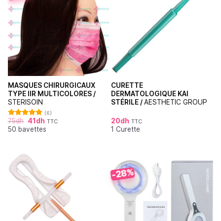
MASQUES CHIRURGICAUX
CURETTE
TYPE IIR MULTICOLORES /
DERMATOLOGIQUE KAI
STERISOIN
STÉRILE /
AESTHETIC GROUP
(6)
75
dh
41
dh
20
dh
TTC
TTC
Note
4.83
50 bavettes
1 Curette
sur 5
-28%