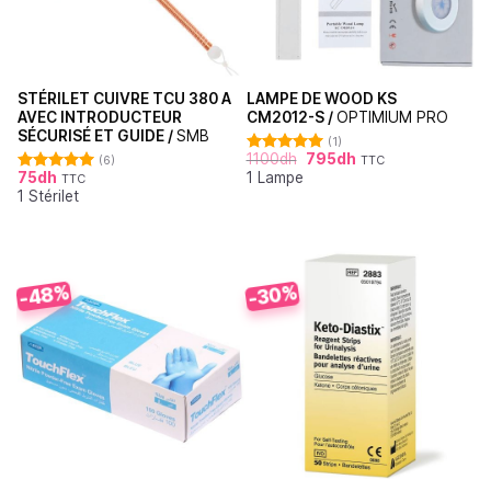
STÉRILET CUIVRE TCU 380 A
LAMPE DE WOOD KS
AVEC INTRODUCTEUR
CM2012-S /
OPTIMIUM PRO
SÉCURISÉ ET GUIDE /
SMB
(1)
1100
dh
795
dh
(6)
TTC
Note
5.00
75
dh
1 Lampe
sur 5
TTC
Note
5.00
1 Stérilet
sur 5
-48%
-30%