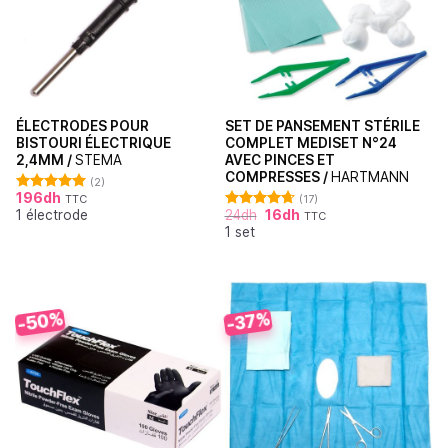
ÉLECTRODES POUR
SET DE PANSEMENT STÉRILE
BISTOURI ÉLECTRIQUE
COMPLET MEDISET N°24
2,4MM /
STEMA
AVEC PINCES ET
COMPRESSES /
HARTMANN
(2)
196
dh
TTC
(17)
Note
5.00
1 électrode
24
dh
16
dh
sur 5
TTC
Note
4.71
1 set
sur 5
-50%
-37%