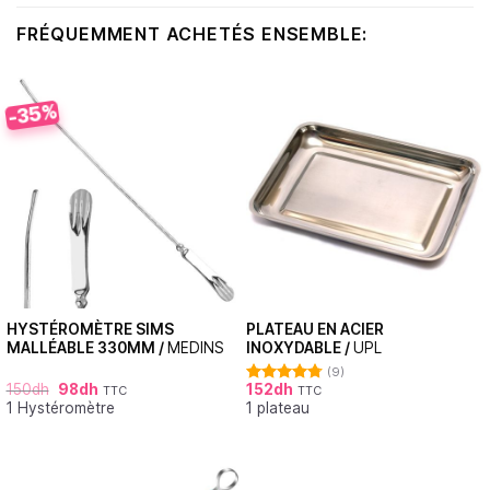
FRÉQUEMMENT ACHETÉS ENSEMBLE:
-35%
HYSTÉROMÈTRE SIMS
PLATEAU EN ACIER
MALLÉABLE 330MM /
MEDINS
INOXYDABLE /
UPL
(9)
150
dh
98
dh
152
dh
TTC
TTC
Note
4.78
1 Hystéromètre
1 plateau
sur 5