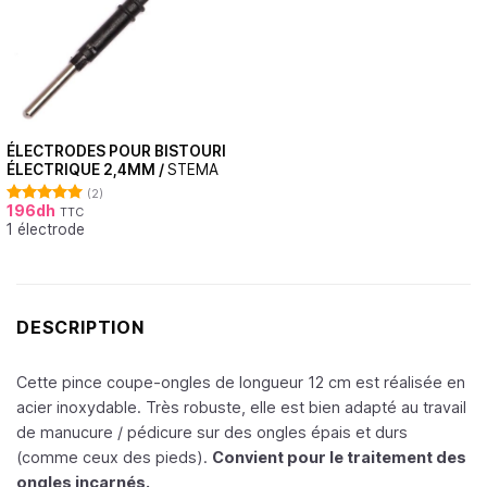
ÉLECTRODES POUR BISTOURI
ÉLECTRIQUE 2,4MM /
STEMA
(2)
196
dh
TTC
Note
5.00
1 électrode
sur 5
DESCRIPTION
Cette pince coupe-ongles de longueur 12 cm est réalisée en
acier inoxydable. Très robuste, elle est bien adapté au travail
de manucure / pédicure sur des ongles épais et durs
(comme ceux des pieds).
Convient pour le traitement des
ongles incarnés.