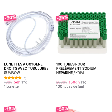
-50%
-25%
LUNETTES À OXYGÈNE
100 TUBES POUR
DROITS AVEC TUBULURE /
PRÉLÈVEMENT SODIUM
SUMBOW
HÉPARINE /
KDIM
(8)
10
dh
5
dh
200
dh
150
dh
TTC
TTC
Note
4.88
1 Lunette
100 tubes de 5ml
sur 5
-50%
-18%