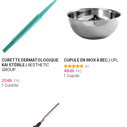
CURETTE DERMATOLOGIQUE
CUPULE EN INOX À BEC /
UPL
KAI STÉRILE /
AESTHETIC
(8)
GROUP
48
dh
TTC
Note
4.88
1 Cupule
sur 5
20
dh
TTC
1 Curette