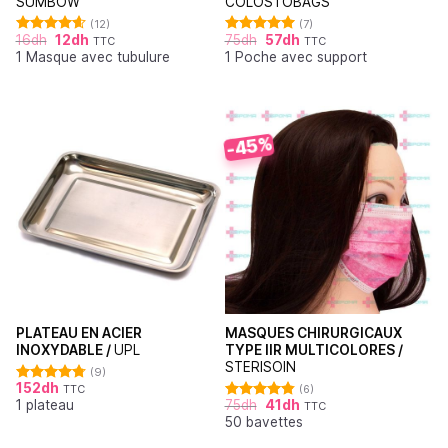
SUMBOW
COLOSTOBAGS
(12)
(7)
16
dh
12
dh
75
dh
57
dh
TTC
TTC
Note
4.64
Note
5.00
1 Masque avec tubulure
1 Poche avec support
sur 5
sur 5
-45%
PLATEAU EN ACIER
MASQUES CHIRURGICAUX
INOXYDABLE /
UPL
TYPE IIR MULTICOLORES /
STERISOIN
(9)
152
dh
TTC
(6)
Note
4.78
1 plateau
75
dh
41
dh
sur 5
TTC
Note
4.83
50 bavettes
sur 5