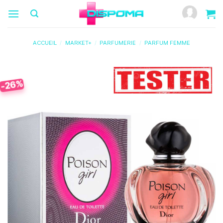
Passer
au
contenu
ACCUEIL
/
MARKET+
/
PARFUMERIE
/
PARFUM FEMME
-26%