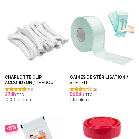
CHARLOTTE CLIP
GAINES DE STÉRILISATION /
ACCORDÉON /
PHARCO
STERIFIT
(19)
(2)
37
dh
595
dh
TTC
TTC
Note
4.95
Note
100 Charlottes
1 Rouleau
sur 5
3.50
sur
5
-9%