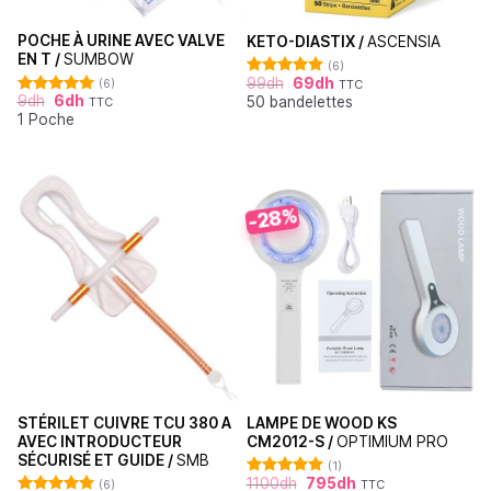
POCHE À URINE AVEC VALVE
KETO-DIASTIX /
ASCENSIA
EN T /
SUMBOW
(6)
99
dh
69
dh
(6)
TTC
Note
5.00
9
dh
6
dh
50 bandelettes
sur 5
TTC
Note
5.00
1 Poche
sur 5
-28%
STÉRILET CUIVRE TCU 380 A
LAMPE DE WOOD KS
AVEC INTRODUCTEUR
CM2012-S /
OPTIMIUM PRO
SÉCURISÉ ET GUIDE /
SMB
(1)
1100
dh
795
dh
(6)
TTC
Note
5.00