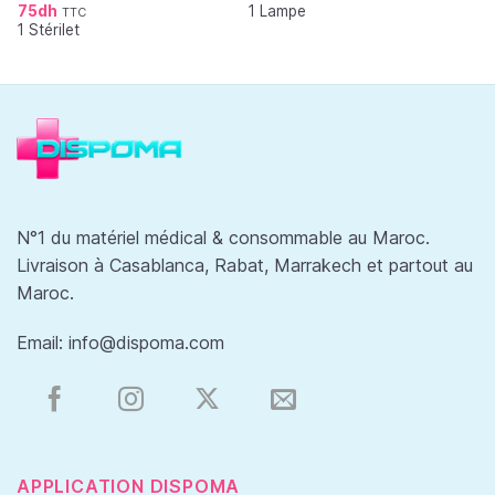
75
dh
1 Lampe
sur 5
TTC
Note
5.00
1 Stérilet
sur 5
N°1 du matériel médical & consommable au Maroc.
Livraison à Casablanca, Rabat, Marrakech et partout au
Maroc.
Email:
info@dispoma.com
APPLICATION DISPOMA