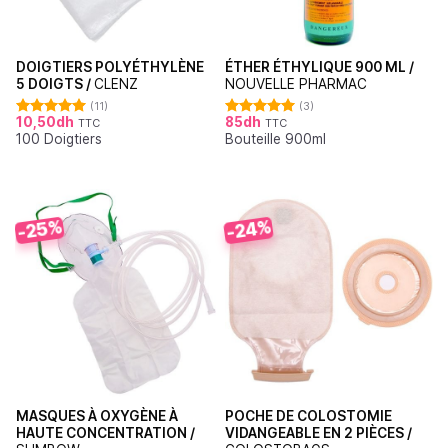
DOIGTIERS POLYÉTHYLÈNE
ÉTHER ÉTHYLIQUE 900 ML /
5 DOIGTS /
CLENZ
NOUVELLE PHARMAC
(11)
(3)
10,50
dh
85
dh
TTC
TTC
Note
5.00
Note
5.00
100 Doigtiers
Bouteille 900ml
sur 5
sur 5
-25%
-24%
MASQUES À OXYGÈNE À
POCHE DE COLOSTOMIE
HAUTE CONCENTRATION /
VIDANGEABLE EN 2 PIÈCES /