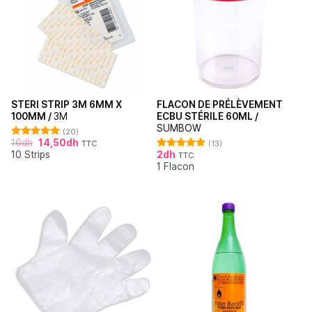
STERI STRIP 3M 6MM X
FLACON DE PRÉLÈVEMENT
100MM /
3M
ECBU STÉRILE 60ML /
SUMBOW
(20)
16
dh
14,50
dh
TTC
(13)
Note
4.95
10 Strips
2
dh
sur 5
TTC
Note
4.92
1 Flacon
sur 5