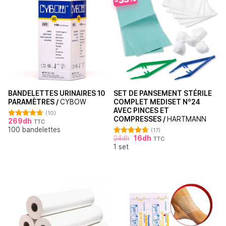
BANDELETTES URINAIRES 10
SET DE PANSEMENT STÉRILE
PARAMÈTRES /
CYBOW
COMPLET MEDISET N°24
AVEC PINCES ET
(10)
COMPRESSES /
HARTMANN
269
dh
TTC
Note
4.70
100 bandelettes
sur 5
(17)
24
dh
16
dh
TTC
Note
4.71
1 set
sur 5