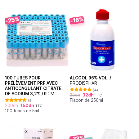
-25%
-16%
100 TUBES POUR
ALCOOL 96% VOL. /
PRÉLÈVEMENT PRP AVEC
PRODISPHAR
ANTICOAGULANT CITRATE
(44)
DE SODIUM 3,2% /
KDIM
38
dh
32
dh
TTC
Note
4.77
Flacon de 250ml
sur 5
(8)
200
dh
150
dh
TTC
Note
4.63
100 tubes de 5ml
sur 5
-33%