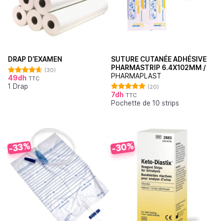
SUTURE CUTANÉE ADHÉSIVE
DRAP D’EXAMEN
PHARMASTRIP 6.4X102MM /
(30)
PHARMAPLAST
49
dh
TTC
Note
4.62
1 Drap
sur 5
(20)
7
dh
TTC
Note
4.90
Pochette de 10 strips
sur 5
-30%
-33%