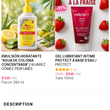
-31%
EMULSIÓN HIDRATANTE
GEL LUBRIFIANT INTIME
“AGUA DE COLONIA
PROTECT À BASE D’EAU /
CONCENTRADA” /
ALVAREZ
PROTECT
GÓMEZ PERFUMES
(1)
70
dh
48
dh
TTC
Note
63
dh
Tube 100ml
4.00
sur
TTC
5
Flacon 280 ml
DESCRIPTION