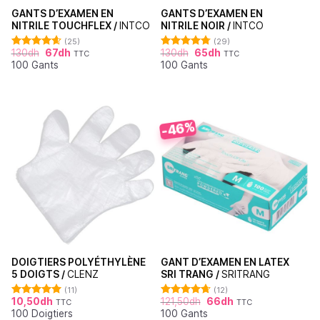
GANTS D’EXAMEN EN
GANTS D’EXAMEN EN
NITRILE TOUCHFLEX /
INTCO
NITRILE NOIR /
INTCO
(25)
(29)
130
dh
67
dh
130
dh
65
dh
TTC
TTC
Note
4.60
Note
4.76
100 Gants
100 Gants
sur 5
sur 5
-46%
DOIGTIERS POLYÉTHYLÈNE
GANT D’EXAMEN EN LATEX
5 DOIGTS /
CLENZ
SRI TRANG /
SRITRANG
(11)
(12)
10,50
dh
121,50
dh
66
dh
TTC
TTC
Note
5.00
Note
4.67
100 Doigtiers
100 Gants
sur 5
sur 5