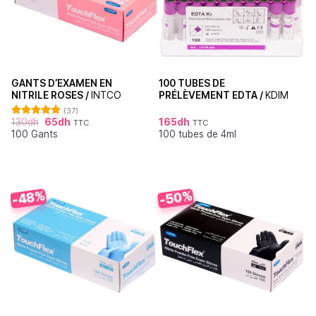
GANTS D’EXAMEN EN
100 TUBES DE
NITRILE ROSES /
INTCO
PRÉLÈVEMENT EDTA /
KDIM
(37)
130
dh
65
dh
165
dh
TTC
TTC
Note
4.86
100 Gants
100 tubes de 4ml
sur 5
-48%
-50%