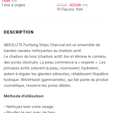
14
dh
TTC
Note
5.00
1 lime à ongles
650
dh
420
dh
sur 5
TTC
10 Flacons 10ml
DESCRIPTION
ABSOLUTE Purifying Strips Charcoal est un ensemble de
bandes nasales nettoyantes au charbon actif.
Le charbon de bois (charbon actif) tire et élimine le contenu
des pores obstrués. La peau commence à « respirer ». Les
principes actifs saturent la peau, nourrissent, hydratent,
aident à réguler les glandes sébacées, rétablissent l’équilibre
hydrique. WitchHazel (gammamelis), qui fait partie du produit
cosmétique, resserre les pores dilatés.
Méthode d’utilisation:
– Nettoyez bien votre visage.
– Mouillez le nez avec de l’eau.