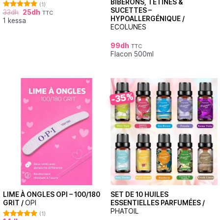
BIBERONS, TÉTINES &
(1)
SUCETTES –
33
dh
25
dh
TTC
Note
5.00
HYPOALLERGÉNIQUE /
1 kessa
sur 5
ECOLUNES
99
dh
TTC
Flacon 500ml
-35%
LIME À ONGLES OPI – 100/180
SET DE 10 HUILES
GRIT /
OPI
ESSENTIELLES PARFUMÉES /
PHATOIL
(1)