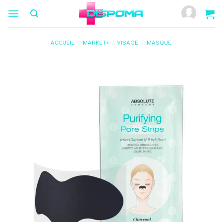
Passer
au
contenu
ACCUEIL
/
MARKET+
/
VISAGE
/
MASQUE