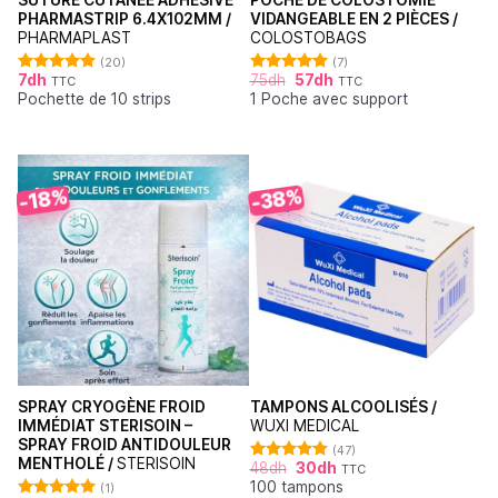
SUTURE CUTANÉE ADHÉSIVE
POCHE DE COLOSTOMIE
PHARMASTRIP 6.4X102MM /
VIDANGEABLE EN 2 PIÈCES /
PHARMAPLAST
COLOSTOBAGS
(20)
(7)
7
dh
75
dh
57
dh
TTC
TTC
Note
4.90
Note
5.00
Pochette de 10 strips
1 Poche avec support
sur 5
sur 5
-38%
-18%
SPRAY CRYOGÈNE FROID
TAMPONS ALCOOLISÉS /
IMMÉDIAT STERISOIN –
WUXI MEDICAL
SPRAY FROID ANTIDOULEUR
(47)
MENTHOLÉ /
STERISOIN
48
dh
30
dh
TTC
Note
4.87
100 tampons
sur 5
(1)