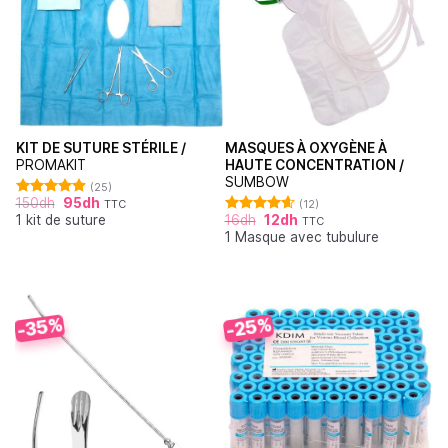
KIT DE SUTURE STÉRILE /
MASQUES À OXYGÈNE À
PROMAKIT
HAUTE CONCENTRATION /
SUMBOW
(25)
150
dh
95
dh
TTC
(12)
Note
4.92
1 kit de suture
16
dh
12
dh
sur 5
TTC
Note
4.64
1 Masque avec tubulure
sur 5
-35%
-25%