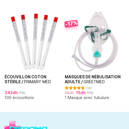
-17%
ÉCOUVILLON COTON
MASQUES DE NÉBULISATION
STÉRILE /
PRIMARY MED
ADULTE /
GREETMED
(13)
243
dh
18
dh
15
dh
TTC
TTC
Note
4.85
100 écouvillons
1 Masque avec tubulure
sur 5