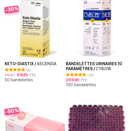
-30%
BANDELETTES URINAIRES 10
KETO-DIASTIX /
ASCENSIA
PARAMÈTRES /
CYBOW
(6)
99
dh
69
dh
(10)
TTC
Note
5.00
269
dh
50 bandelettes
sur 5
TTC
Note
4.70
100 bandelettes
sur 5
-50%