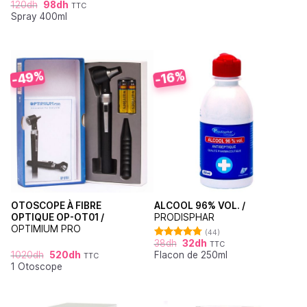
120
dh
98
dh
TTC
Note
5.00
Spray 400ml
sur 5
-49%
-16%
OTOSCOPE À FIBRE
ALCOOL 96% VOL. /
OPTIQUE OP-OT01 /
PRODISPHAR
OPTIMIUM PRO
(44)
38
dh
32
dh
TTC
Note
4.77
1020
dh
520
dh
Flacon de 250ml
sur 5
TTC
1 Otoscope