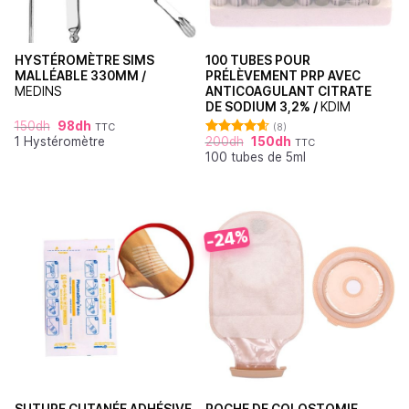
HYSTÉROMÈTRE SIMS
100 TUBES POUR
MALLÉABLE 330MM /
PRÉLÈVEMENT PRP AVEC
MEDINS
ANTICOAGULANT CITRATE
DE SODIUM 3,2% /
KDIM
150
dh
98
dh
TTC
(8)
1 Hystéromètre
200
dh
150
dh
TTC
Note
4.63
100 tubes de 5ml
sur 5
-24%