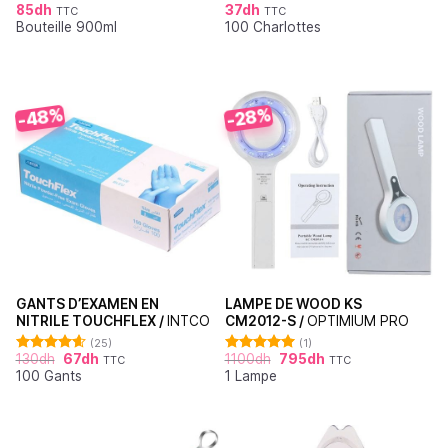
85
dh
37
dh
TTC
TTC
Note
5.00
Note
4.95
Bouteille 900ml
100 Charlottes
sur 5
sur 5
-48%
-28%
GANTS D’EXAMEN EN
LAMPE DE WOOD KS
NITRILE TOUCHFLEX /
INTCO
CM2012-S /
OPTIMIUM PRO
(25)
(1)
130
dh
67
dh
1100
dh
795
dh
TTC
TTC
Note
4.60
Note
5.00
100 Gants
1 Lampe
sur 5
sur 5