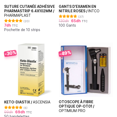
SUTURE CUTANÉE ADHÉSIVE
GANTS D’EXAMEN EN
PHARMASTRIP 6.4X102MM /
NITRILE ROSES /
INTCO
PHARMAPLAST
(37)
130
dh
65
dh
(20)
TTC
Note
4.86
7
dh
100 Gants
sur 5
TTC
Note
4.90
Pochette de 10 strips
sur 5
-49%
-30%
OTOSCOPE À FIBRE
KETO-DIASTIX /
ASCENSIA
OPTIQUE OP-OT01 /
(6)
OPTIMIUM PRO
99
dh
69
dh
TTC
Note
5.00
50 bandelettes
sur 5