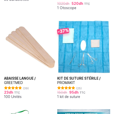
1020
dh
520
dh
TTC
1 Otoscope
-37%
ABAISSE LANGUE /
KIT DE SUTURE STÉRILE /
GREETMED
PROMAKIT
(39)
(25)
23
dh
150
dh
95
dh
TTC
TTC
Note
4.79
Note
4.92
100 Unités
1 kit de suture
sur 5
sur 5