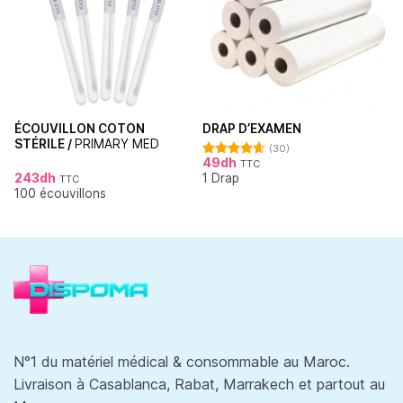
ÉCOUVILLON COTON
DRAP D’EXAMEN
STÉRILE /
PRIMARY MED
(30)
49
dh
TTC
Note
4.62
243
dh
1 Drap
sur 5
TTC
100 écouvillons
N°1 du matériel médical & consommable au Maroc.
Livraison à Casablanca, Rabat, Marrakech et partout au