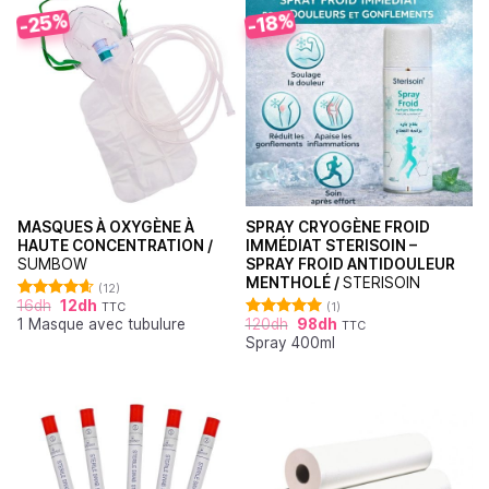
-25%
-18%
MASQUES À OXYGÈNE À
SPRAY CRYOGÈNE FROID
HAUTE CONCENTRATION /
IMMÉDIAT STERISOIN –
SUMBOW
SPRAY FROID ANTIDOULEUR
MENTHOLÉ /
STERISOIN
(12)
16
dh
12
dh
TTC
(1)
Note
4.64
1 Masque avec tubulure
120
dh
98
dh
sur 5
TTC
Note
5.00
Spray 400ml
sur 5