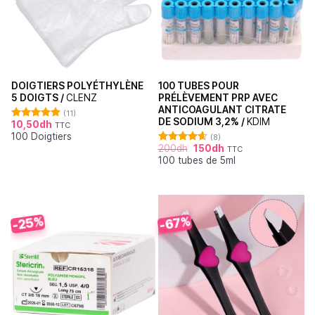
DOIGTIERS POLYÉTHYLÈNE
100 TUBES POUR
5 DOIGTS /
CLENZ
PRÉLÈVEMENT PRP AVEC
ANTICOAGULANT CITRATE
(11)
DE SODIUM 3,2% /
KDIM
10,50
dh
TTC
Note
5.00
100 Doigtiers
sur 5
(8)
200
dh
150
dh
TTC
Note
4.63
100 tubes de 5ml
sur 5
-25%
-67%