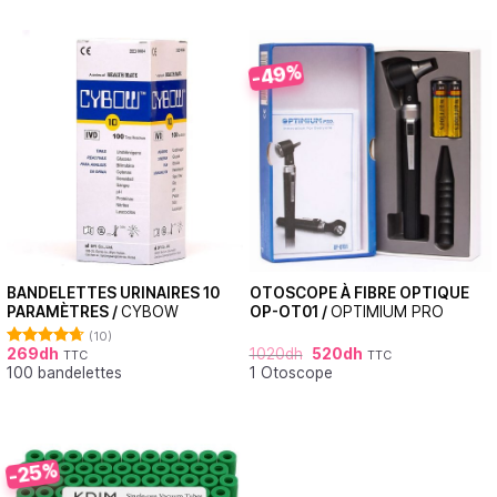
-49%
BANDELETTES URINAIRES 10
OTOSCOPE À FIBRE OPTIQUE
PARAMÈTRES /
CYBOW
OP-OT01 /
OPTIMIUM PRO
(10)
269
dh
1020
dh
520
dh
TTC
TTC
Note
4.70
100 bandelettes
1 Otoscope
sur 5
-25%