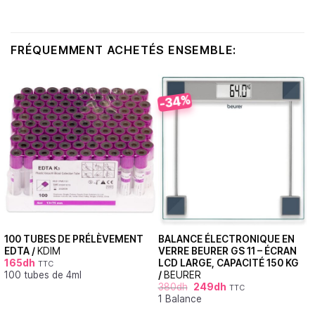
FRÉQUEMMENT ACHETÉS ENSEMBLE:
-34%
100 TUBES DE PRÉLÈVEMENT
BALANCE ÉLECTRONIQUE EN
EDTA /
KDIM
VERRE BEURER GS 11 – ÉCRAN
165
dh
LCD LARGE, CAPACITÉ 150 KG
TTC
100 tubes de 4ml
/
BEURER
380
dh
249
dh
TTC
1 Balance