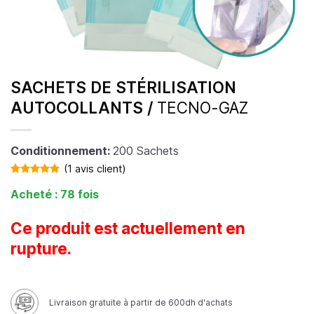
SACHETS DE STÉRILISATION
AUTOCOLLANTS /
TECNO-GAZ
Conditionnement:
200 Sachets
(
1
avis client)
Noté
1
5.00
Acheté : 78 fois
sur 5 basé
sur
notation
client
Ce produit est actuellement en
rupture.
Livraison gratuite à partir de 600dh d'achats