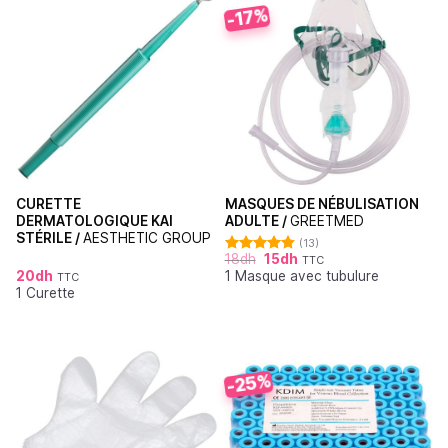
-17%
CURETTE
MASQUES DE NÉBULISATION
DERMATOLOGIQUE KAI
ADULTE /
GREETMED
STÉRILE /
AESTHETIC GROUP
(13)
18
dh
15
dh
TTC
Note
4.85
20
dh
1 Masque avec tubulure
sur 5
TTC
1 Curette
-25%