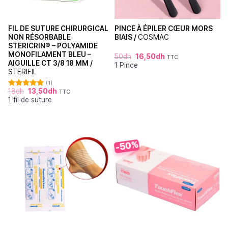
FIL DE SUTURE CHIRURGICAL
PINCE À ÉPILER CŒUR MORS
NON RÉSORBABLE
BIAIS /
COSMAC
STERICRIN® – POLYAMIDE
MONOFILAMENT BLEU –
50
dh
16,50
dh
TTC
AIGUILLE CT 3/8 18 MM /
1 Pince
STERIFIL
(1)
18
dh
13,50
dh
TTC
Note
5.00
1 fil de suture
sur 5
-50%