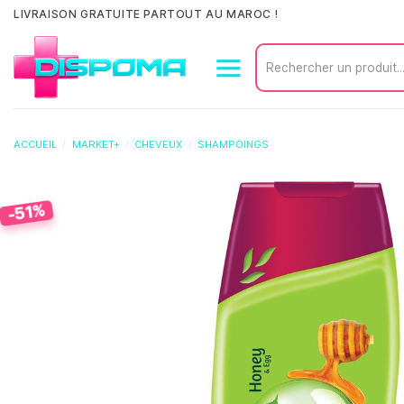
Passer
LIVRAISON GRATUITE PARTOUT AU MAROC !
au
Recherche
contenu
pour :
ACCUEIL
/
MARKET+
/
CHEVEUX
/
SHAMPOINGS
-51%