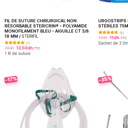
FIL DE SUTURE CHIRURGICAL NON
URGOSTRIPS 
RÉSORBABLE STERICRIN® – POLYAMIDE
STÉRILES 75
MONOFILAMENT BLEU – AIGUILLE CT 3/8
(5)
18 MM /
STERIFIL
13
dh
11
dh
TTC
Note
4.60
sur 5
Sachet de 3 Str
(1)
18
dh
13,50
dh
TTC
Note
5.00
sur 5
1 fil de suture
-35%
-17%