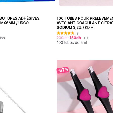
SUTURES ADHÉSIVES
100 TUBES POUR PRÉLÈVEME
MMX6MM /
URGO
AVEC ANTICOAGULANT CITRA
SODIUM 3,2% /
KDIM
(8)
200
dh
150
dh
ips
TTC
Note
4.63
sur 5
100 tubes de 5ml
-67%