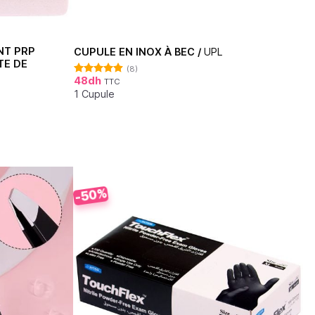
NT PRP
CUPULE EN INOX À BEC /
UPL
TE DE
(8)
48
dh
TTC
Note
4.88
sur 5
1 Cupule
-50%