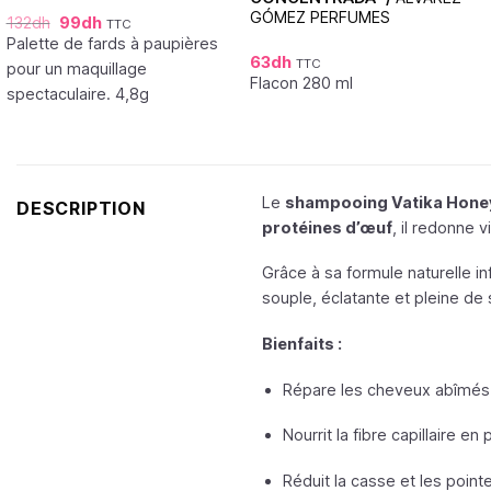
GÓMEZ PERFUMES
132
dh
99
dh
TTC
Palette de fards à paupières
63
dh
TTC
pour un maquillage
Flacon 280 ml
spectaculaire. 4,8g
Le
shampooing Vatika Hone
DESCRIPTION
protéines d’œuf
, il redonne v
Grâce à sa formule naturelle i
souple, éclatante et pleine de 
Bienfaits :
Répare les cheveux abîmés
Nourrit la fibre capillaire en
Réduit la casse et les poin