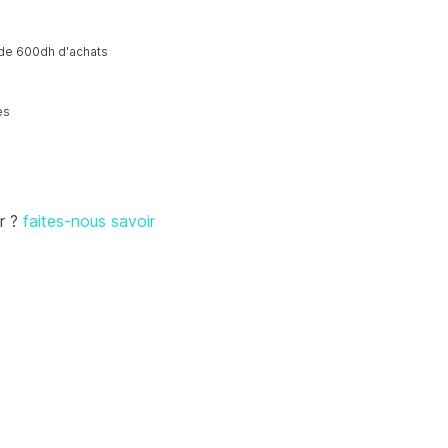
r de 600dh d'achats
es
r ?
faites-nous savoir