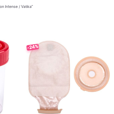
ion Intense /
Vatika
”
-24%