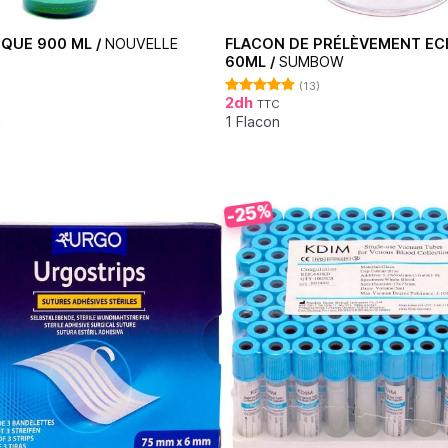
IQUE 900 ML /
NOUVELLE
FLACON DE PRÉLÈVEMENT EC
60ML /
SUMBOW
(13)
2
dh
TTC
Note
4.92
sur 5
l
1 Flacon
-25%