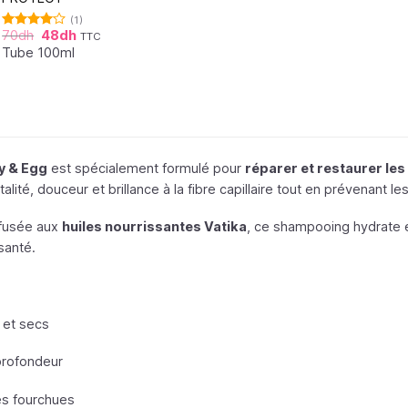
(1)
70
dh
48
dh
TTC
Note
4.00
sur
Tube 100ml
5
y & Egg
est spécialement formulé pour
réparer et restaurer le
italité, douceur et brillance à la fibre capillaire tout en prévenant l
nfusée aux
huiles nourrissantes Vatika
, ce shampooing hydrate e
santé.
 et secs
 profondeur
tes fourchues