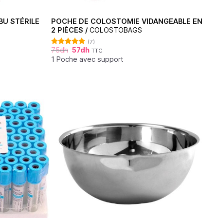
BU STÉRILE
POCHE DE COLOSTOMIE VIDANGEABLE EN
2 PIÈCES /
COLOSTOBAGS
(7)
75
dh
57
dh
TTC
Note
5.00
sur 5
1 Poche avec support