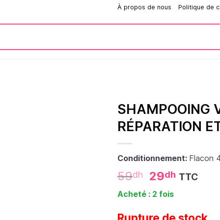
Comment passer une commande?
À propos de nous
Politique de c
SHAMPOOING V
RÉPARATION ET
Conditionnement:
Flacon 
59
29
dh
dh
TTC
Acheté : 2 fois
Rupture de stock