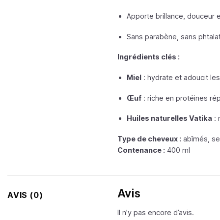
Apporte brillance, douceur et
Sans parabène, sans phtalate
Ingrédients clés :
Miel
: hydrate et adoucit le
Œuf
: riche en protéines ré
Huiles naturelles Vatika
: 
Type de cheveux :
abîmés, se
Contenance :
400 ml
Avis
AVIS (0)
Il n’y pas encore d’avis.