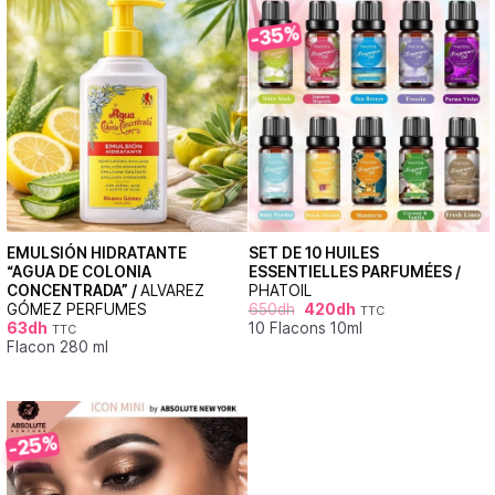
-35%
EMULSIÓN HIDRATANTE
SET DE 10 HUILES
“AGUA DE COLONIA
ESSENTIELLES PARFUMÉES /
CONCENTRADA” /
ALVAREZ
PHATOIL
GÓMEZ PERFUMES
650
dh
420
dh
TTC
63
dh
10 Flacons 10ml
TTC
Flacon 280 ml
-25%