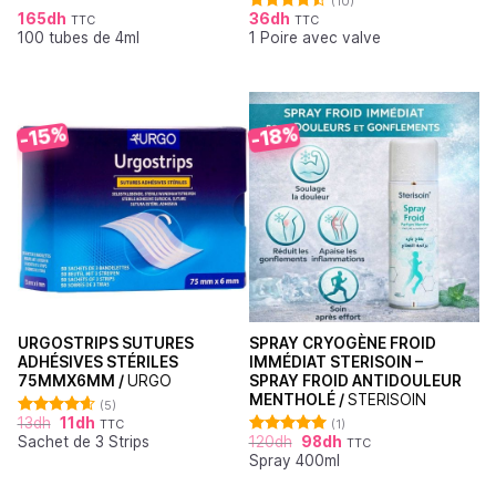
(10)
165
dh
36
dh
TTC
TTC
Note
4.50
100 tubes de 4ml
1 Poire avec valve
sur 5
-15%
-18%
URGOSTRIPS SUTURES
SPRAY CRYOGÈNE FROID
ADHÉSIVES STÉRILES
IMMÉDIAT STERISOIN –
75MMX6MM /
URGO
SPRAY FROID ANTIDOULEUR
MENTHOLÉ /
STERISOIN
(5)
13
dh
11
dh
TTC
(1)
Note
4.60
Sachet de 3 Strips
120
dh
98
dh
sur 5
TTC
Note
5.00
Spray 400ml
sur 5