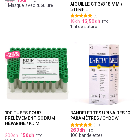
TTC
Note
4.85
AIGUILLE CT 3/8 18 MM /
1 Masque avec tubulure
sur 5
STERIFIL
(1)
18
dh
13,50
dh
TTC
Note
5.00
1 fil de suture
sur 5
-25%
100 TUBES POUR
BANDELETTES URINAIRES 10
PRÉLÈVEMENT SODIUM
PARAMÈTRES /
CYBOW
HÉPARINE /
KDIM
(10)
269
dh
TTC
Note
4.70
200
dh
150
dh
100 bandelettes
sur 5
TTC