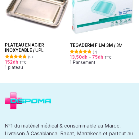
PLATEAU EN ACIER
TEGADERM FILM 3M /
3M
INOXYDABLE /
UPL
(7)
13,50
dh
–
75
dh
(9)
TTC
Note
5.00
152
dh
1 Pansement
sur 5
TTC
Note
4.78
1 plateau
sur 5
N°1 du matériel médical & consommable au Maroc.
Livraison à Casablanca, Rabat, Marrakech et partout au