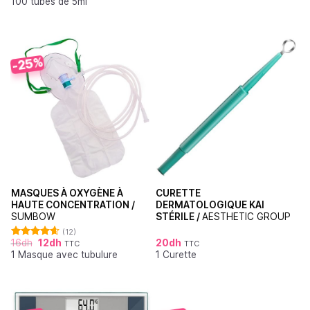
100 tubes de 5ml
-25%
MASQUES À OXYGÈNE À
CURETTE
HAUTE CONCENTRATION /
DERMATOLOGIQUE KAI
SUMBOW
STÉRILE /
AESTHETIC GROUP
(12)
16
dh
12
dh
20
dh
TTC
TTC
Note
4.64
1 Masque avec tubulure
1 Curette
sur 5