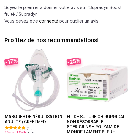
Soyez le premier à donner votre avis sur “Supradyn Boost
fruité /
Supradyn
”
Vous devez être
connecté
pour publier un avis.
Profitez de nos recommandations!
-25%
-17%
MASQUES DE NÉBULISATION
FIL DE SUTURE CHIRURGICAL
ADULTE /
GREETMED
NON RÉSORBABLE
STERICRIN® – POLYAMIDE
(13)
MONOFILAMENT BLEU –
18
dh
15
dh