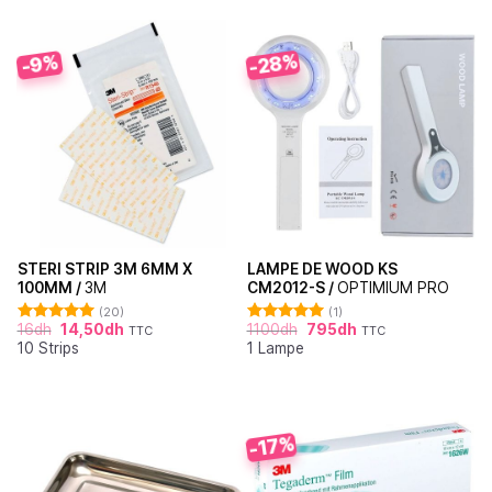
-28%
-9%
STERI STRIP 3M 6MM X
LAMPE DE WOOD KS
100MM /
3M
CM2012-S /
OPTIMIUM PRO
(20)
(1)
16
dh
14,50
dh
1100
dh
795
dh
TTC
TTC
Note
4.95
Note
5.00
10 Strips
1 Lampe
sur 5
sur 5
-17%