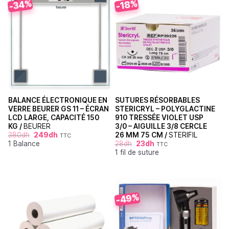
-34%
-18%
BALANCE ÉLECTRONIQUE EN
SUTURES RÉSORBABLES
VERRE BEURER GS 11 – ÉCRAN
STERICRYL – POLYGLACTINE
LCD LARGE, CAPACITÉ 150
910 TRESSÉE VIOLET USP
KG /
BEURER
3/0 – AIGUILLE 3/8 CERCLE
380
dh
249
dh
26 MM 75 CM /
STERIFIL
TTC
1 Balance
28
dh
23
dh
TTC
1 fil de suture
-49%