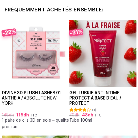
FRÉQUEMMENT ACHETÉS ENSEMBLE:
-22%
-31%
DIVINE 3D PLUSH LASHES 01
GEL LUBRIFIANT INTIME
ANTHEIA /
ABSOLUTE NEW
PROTECT À BASE D’EAU /
YORK
PROTECT
(1)
148
dh
115
dh
70
dh
48
dh
TTC
TTC
Note
1 paire de cils 3D en soie – qualité
Tube 100ml
4.00
sur
5
premium