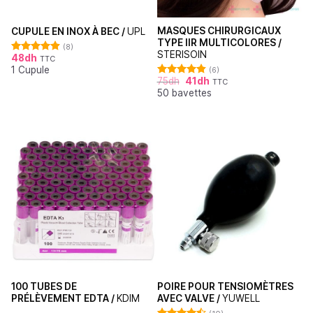
MASQUES CHIRURGICAUX
CUPULE EN INOX À BEC /
UPL
TYPE IIR MULTICOLORES /
(8)
STERISOIN
48
dh
TTC
Note
4.88
1 Cupule
sur 5
(6)
75
dh
41
dh
TTC
Note
4.83
50 bavettes
sur 5
100 TUBES DE
POIRE POUR TENSIOMÈTRES
PRÉLÈVEMENT EDTA /
KDIM
AVEC VALVE /
YUWELL