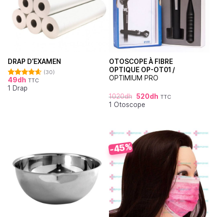
OTOSCOPE À FIBRE
DRAP D’EXAMEN
OPTIQUE OP-OT01 /
(30)
OPTIMIUM PRO
49
dh
TTC
Note
4.62
1 Drap
sur 5
1020
dh
520
dh
TTC
1 Otoscope
-45%