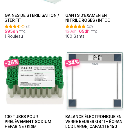
GAINES DE STÉRILISATION /
GANTS D’EXAMEN EN
STERIFIT
NITRILE ROSES /
INTCO
(2)
(37)
595
dh
130
dh
65
dh
TTC
TTC
Note
Note
4.86
1 Rouleau
100 Gants
3.50
sur
sur 5
5
-25%
-34%
100 TUBES POUR
BALANCE ÉLECTRONIQUE EN
PRÉLÈVEMENT SODIUM
VERRE BEURER GS 11 – ÉCRAN
HÉPARINE /
KDIM
LCD LARGE, CAPACITÉ 150