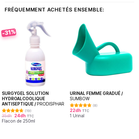
FRÉQUEMMENT ACHETÉS ENSEMBLE:
-31%
SURGYGEL SOLUTION
URINAL FEMME GRADUÉ /
HYDROALCOOLIQUE
SUMBOW
ANTISEPTIQUE /
PRODISPHAR
(8)
22
dh
(19)
TTC
Note
4.75
35
dh
24
dh
1 Urinal
sur 5
TTC
Note
4.68
Flacon de 250ml
sur 5