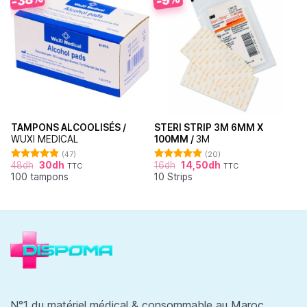
TAMPONS ALCOOLISÉS /
STERI STRIP 3M 6MM X
WUXI MEDICAL
100MM /
3M
(47)
(20)
48
dh
30
dh
16
dh
14,50
dh
TTC
TTC
Note
4.87
Note
4.95
100 tampons
10 Strips
sur 5
sur 5
N°1 du matériel médical & consommable au Maroc.