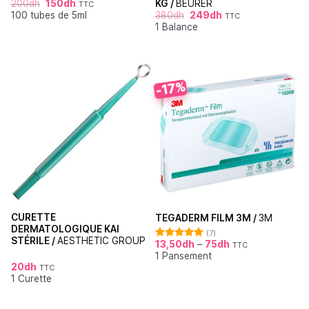
200
dh
150
dh
KG /
BEURER
TTC
100 tubes de 5ml
380
dh
249
dh
TTC
1 Balance
-17%
CURETTE
TEGADERM FILM 3M /
3M
DERMATOLOGIQUE KAI
(7)
STÉRILE /
AESTHETIC GROUP
13,50
dh
–
75
dh
TTC
Note
5.00
1 Pansement
sur 5
20
dh
TTC
1 Curette