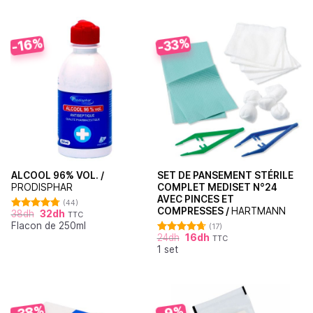
-33%
-16%
ALCOOL 96% VOL. /
SET DE PANSEMENT STÉRILE
PRODISPHAR
COMPLET MEDISET N°24
AVEC PINCES ET
(44)
COMPRESSES /
HARTMANN
38
dh
32
dh
TTC
Note
4.77
Flacon de 250ml
sur 5
(17)
24
dh
16
dh
TTC
Note
4.71
1 set
sur 5
-38%
-9%