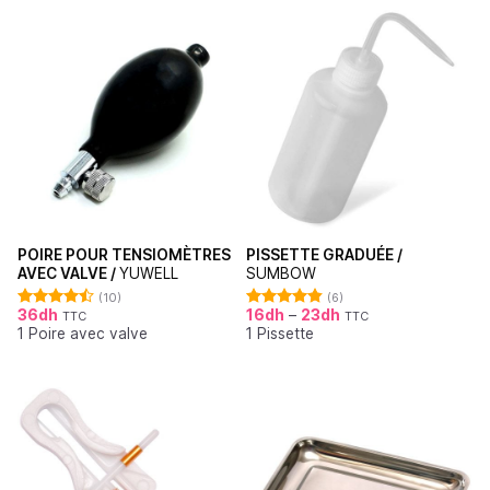
POIRE POUR TENSIOMÈTRES
PISSETTE GRADUÉE /
AVEC VALVE /
YUWELL
SUMBOW
(10)
(6)
36
dh
16
dh
–
23
dh
TTC
TTC
Note
4.50
Note
4.83
1 Poire avec valve
1 Pissette
sur 5
sur 5