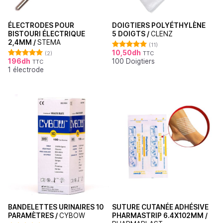
ÉLECTRODES POUR
DOIGTIERS POLYÉTHYLÈNE
BISTOURI ÉLECTRIQUE
5 DOIGTS /
CLENZ
2,4MM /
STEMA
(11)
10,50
dh
(2)
TTC
Note
5.00
196
dh
100 Doigtiers
sur 5
TTC
Note
5.00
1 électrode
sur 5
BANDELETTES URINAIRES 10
SUTURE CUTANÉE ADHÉSIVE
PARAMÈTRES /
CYBOW
PHARMASTRIP 6.4X102MM /