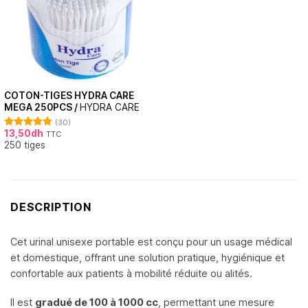
COTON-TIGES HYDRA CARE
MEGA 250PCS /
HYDRA CARE
(30)
13,50
dh
TTC
Note
4.87
250 tiges
sur 5
DESCRIPTION
Cet urinal unisexe portable est conçu pour un usage médical
et domestique, offrant une solution pratique, hygiénique et
confortable aux patients à mobilité réduite ou alités.
Il est
gradué de 100 à 1000 cc
, permettant une mesure