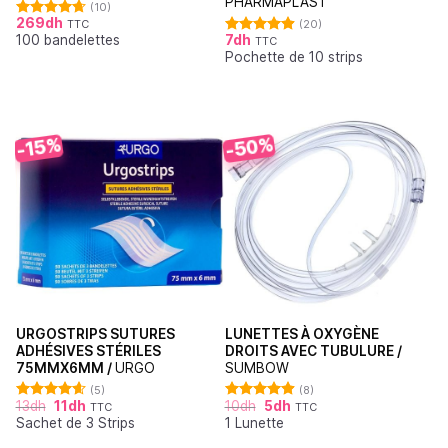
PHARMAPLAST
(10)
269
dh
TTC
(20)
Note
4.70
100 bandelettes
7
dh
sur 5
TTC
Note
4.90
Pochette de 10 strips
sur 5
-50%
-15%
URGOSTRIPS SUTURES
LUNETTES À OXYGÈNE
ADHÉSIVES STÉRILES
DROITS AVEC TUBULURE /
75MMX6MM /
URGO
SUMBOW
(5)
(8)
13
dh
11
dh
10
dh
5
dh
TTC
TTC
Note
4.60
Note
4.88
Sachet de 3 Strips
1 Lunette
sur 5
sur 5