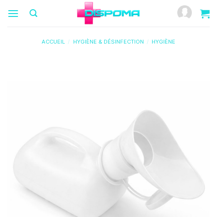
Passer
au
contenu
ACCUEIL
/
HYGIÈNE & DÉSINFECTION
/
HYGIÈNE