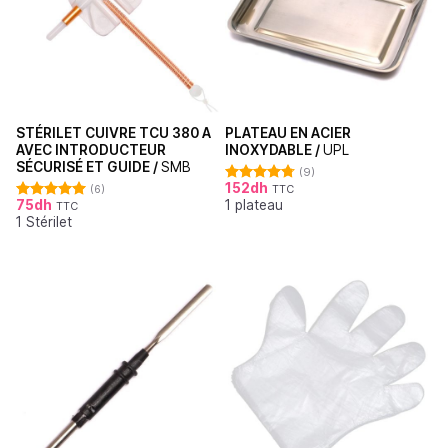
STÉRILET CUIVRE TCU 380 A
PLATEAU EN ACIER
AVEC INTRODUCTEUR
INOXYDABLE /
UPL
SÉCURISÉ ET GUIDE /
SMB
(9)
152
dh
(6)
TTC
Note
4.78
75
dh
1 plateau
sur 5
TTC
Note
5.00
1 Stérilet
sur 5