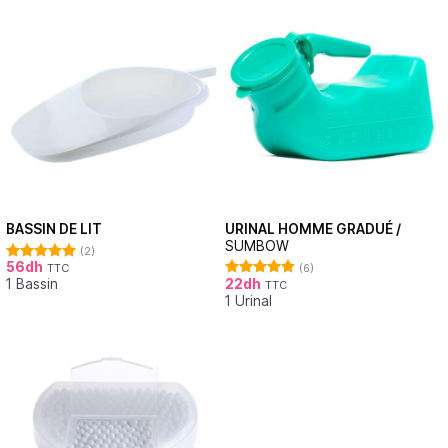
URINAL HOMME GRADUÉ /
BASSIN DE LIT
SUMBOW
(2)
56
dh
(6)
TTC
Note
5.00
22
dh
1 Bassin
sur 5
TTC
Note
4.83
1 Urinal
sur 5