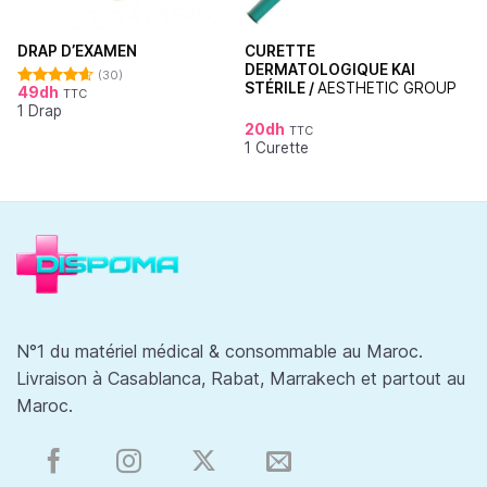
CURETTE
DRAP D’EXAMEN
DERMATOLOGIQUE KAI
(30)
STÉRILE /
AESTHETIC GROUP
49
dh
TTC
Note
4.62
1 Drap
sur 5
20
dh
TTC
1 Curette
N°1 du matériel médical & consommable au Maroc.
Livraison à Casablanca, Rabat, Marrakech et partout au
Maroc.