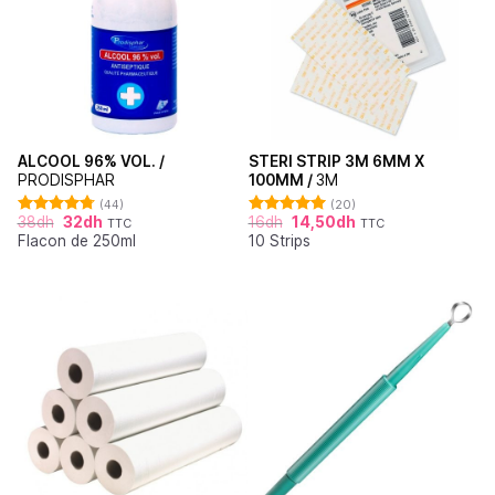
ALCOOL 96% VOL. /
STERI STRIP 3M 6MM X
PRODISPHAR
100MM /
3M
(44)
(20)
38
dh
32
dh
16
dh
14,50
dh
TTC
TTC
Note
4.77
Note
4.95
Flacon de 250ml
10 Strips
sur 5
sur 5