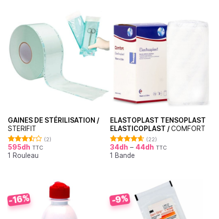
GAINES DE STÉRILISATION /
ELASTOPLAST TENSOPLAST
STERIFIT
ELASTICOPLAST /
COMFORT
(2)
(22)
595
dh
34
dh
–
44
dh
TTC
TTC
Note
Note
4.64
1 Rouleau
1 Bande
3.50
sur
sur 5
5
-16%
-9%