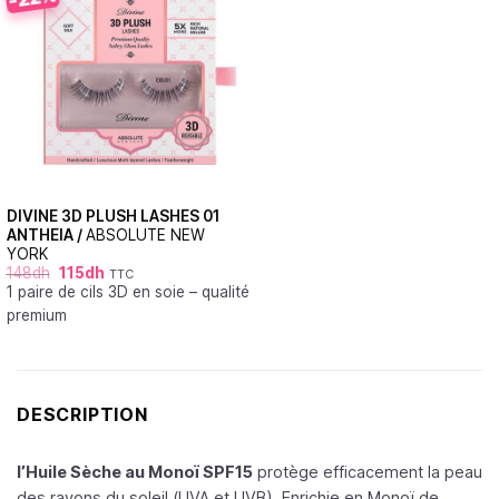
DIVINE 3D PLUSH LASHES 01
ANTHEIA /
ABSOLUTE NEW
YORK
148
dh
115
dh
TTC
1 paire de cils 3D en soie – qualité
premium
DESCRIPTION
l’Huile Sèche au Monoï SPF15
protège efficacement la peau
des rayons du soleil (UVA et UVB). Enrichie en Monoï de