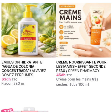
EMULSIÓN HIDRATANTE
CRÈME NOURRISSANTE POUR
“AGUA DE COLONIA
LES MAINS – EFFET SECONDE
CONCENTRADA” /
ALVAREZ
PEAU /
GREEN PHARMACY
GÓMEZ PERFUMES
45
dh
TTC
63
dh
Crème pour les mains très
TTC
Flacon 280 ml
sèches. Tube 100 ml
-22%