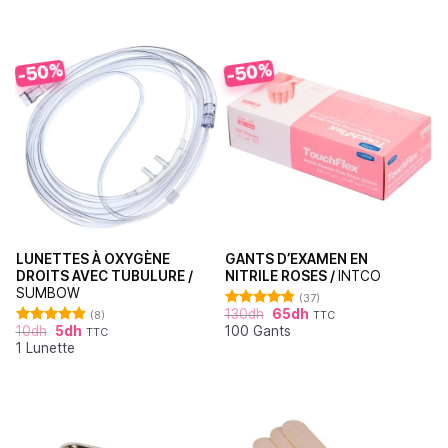
-50%
-50%
LUNETTES À OXYGÈNE
GANTS D’EXAMEN EN
DROITS AVEC TUBULURE /
NITRILE ROSES /
INTCO
SUMBOW
(37)
130
dh
65
dh
(8)
TTC
Note
4.86
10
dh
5
dh
100 Gants
sur 5
TTC
Note
4.88
1 Lunette
sur 5