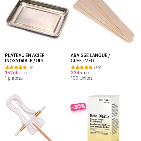
PLATEAU EN ACIER
ABAISSE LANGUE /
INOXYDABLE /
UPL
GREETMED
(9)
(39)
152
dh
23
dh
TTC
TTC
Note
4.78
Note
4.79
1 plateau
100 Unités
sur 5
sur 5
-30%