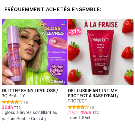
FRÉQUEMMENT ACHETÉS ENSEMBLE:
-31%
GLITTER SHINY LIPGLOSS /
GEL LUBRIFIANT INTIME
3Q BEAUTY
PROTECT À BASE D’EAU /
PROTECT
(1)
29
dh
TTC
(1)
Note
1 gloss à lèvres scintillant au
70
dh
48
dh
4.00
sur
TTC
Note
5
Tube 100ml
4.00
sur
parfum Bubble Gum 4g
5