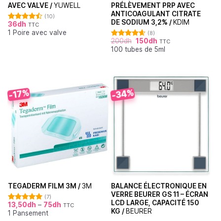
AVEC VALVE /
YUWELL
PRÉLÈVEMENT PRP AVEC
ANTICOAGULANT CITRATE
(10)
DE SODIUM 3,2% /
KDIM
36
dh
TTC
Note
4.50
1 Poire avec valve
sur 5
(8)
200
dh
150
dh
TTC
Note
4.63
100 tubes de 5ml
sur 5
-34%
-17%
BALANCE ÉLECTRONIQUE EN
TEGADERM FILM 3M /
3M
VERRE BEURER GS 11 – ÉCRAN
(7)
LCD LARGE, CAPACITÉ 150
13,50
dh
–
75
dh
TTC
Note
5.00
KG /
BEURER
1 Pansement
sur 5