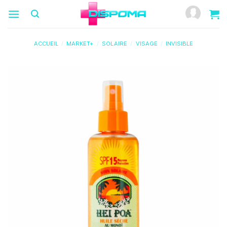
Passer
au
contenu
ACCUEIL
/
MARKET+
/
SOLAIRE
/
VISAGE
/
INVISIBLE