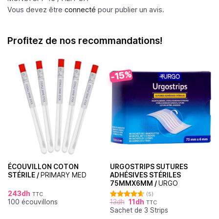
Vous devez être
connecté
pour publier un avis.
Profitez de nos recommandations!
-15%
ÉCOUVILLON COTON
URGOSTRIPS SUTURES
STÉRILE /
PRIMARY MED
ADHÉSIVES STÉRILES
75MMX6MM /
URGO
243
dh
TTC
(5)
100 écouvillons
13
dh
11
dh
TTC
Note
4.60
Sachet de 3 Strips
sur 5