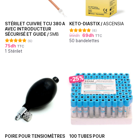
STÉRILET CUIVRE TCU 380 A
KETO-DIASTIX /
ASCENSIA
AVEC INTRODUCTEUR
(6)
SÉCURISÉ ET GUIDE /
SMB
99
dh
69
dh
TTC
Note
5.00
50 bandelettes
sur 5
(6)
75
dh
TTC
Note
5.00
1 Stérilet
sur 5
-25%
POIRE POUR TENSIOMÈTRES
100 TUBES POUR