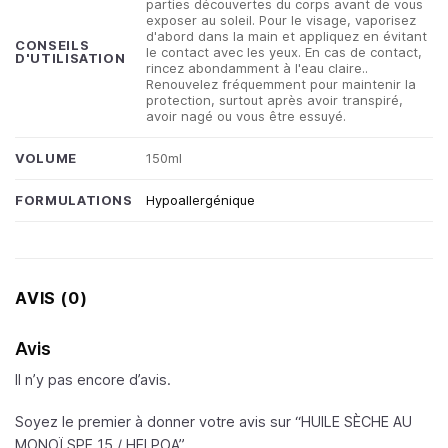
parties découvertes du corps avant de vous
exposer au soleil. Pour le visage, vaporisez
d'abord dans la main et appliquez en évitant
CONSEILS
le contact avec les yeux. En cas de contact,
D'UTILISATION
rincez abondamment à l'eau claire..
Renouvelez fréquemment pour maintenir la
protection, surtout après avoir transpiré,
avoir nagé ou vous être essuyé.
VOLUME
150ml
FORMULATIONS
Hypoallergénique
AVIS (0)
Avis
Il n’y pas encore d’avis.
Soyez le premier à donner votre avis sur “HUILE SÈCHE AU
MONOÏ SPF 15 /
HEI POA
”