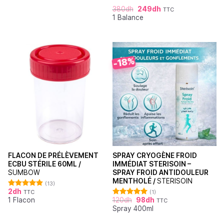
380
dh
249
dh
TTC
1 Balance
-18%
FLACON DE PRÉLÈVEMENT
SPRAY CRYOGÈNE FROID
ECBU STÉRILE 60ML /
IMMÉDIAT STERISOIN –
SUMBOW
SPRAY FROID ANTIDOULEUR
MENTHOLÉ /
STERISOIN
(13)
2
dh
TTC
(1)
Note
4.92
1 Flacon
120
dh
98
dh
sur 5
TTC
Note
5.00
Spray 400ml
sur 5